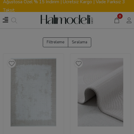
Ağustosa Özel % 15 İndirim | Ücretsiz Kargo | Vade Farksız 3
Taksit
0
Filtreleme
Sıralama