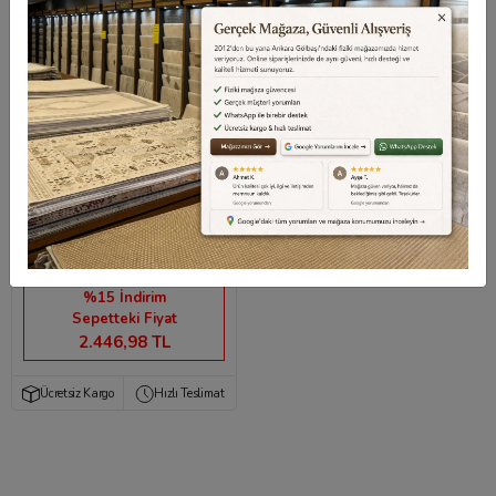
Enti Halı Eliza Plus
3401 Kahve
2.878,80 TL
%15 İndirim
Sepetteki Fiyat
2.446,98 TL
Ücretsiz Kargo
Hızlı Teslimat