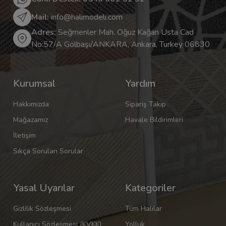
Mail:
info@halimodeli.com
Adres:
Seğmenler Mah. Oğuz Kağan Usta Cad
No:57/A Gölbaşı/ANKARA, Ankara, Turkey 06830
Kurumsal
Yardım
Hakkımızda
Sipariş Takip
Mağazamız
Havale Bildirimleri
İletişim
Sıkça Sorulan Sorular
Yasal Uyarılar
Kategoriler
Gizlilik Sözleşmesi
Tüm Halılar
Kullanıcı Sözleşmesi (KVKK)
Yolluk