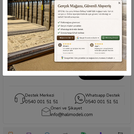
Değerlendirmeler
Destek Merkezi
Aklınızdaki soruların yanıtları ve önemli konuların
cevapları için
destek merkezi
sayfamızı ziyaret
edebilirsiniz.
Destek Merkezi
Destek Merkezi
Whatsapp Destek
0540 001 51 51
0540 001 51 51
Öneri ve Şikayet
info@halimodeli.com