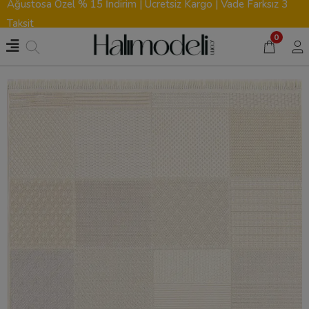
Ağustosa Özel % 15 İndirim | Ücretsiz Kargo | Vade Farksız 3
Taksit
0