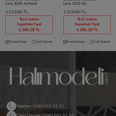
Lora 3216 Antrasit
Lora 3215 Gri
1.510,80 TL
1.510,80 TL
%15 İndirim
%15 İndirim
Sepetteki Fiyat
Sepetteki Fiyat
1.284,18 TL
1.284,18 TL
Ücretsiz Kargo
Hızlı Teslimat
Ücretsiz Kargo
Hızlı Teslimat
Telefon:
0540 001 51 51
Canlı Destek: 0540 001 51 51