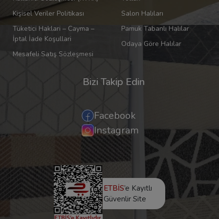
Kişisel Veriler Politikası
Salon Halıları
Tüketici Haklari – Cayma –
Pamuk Tabanlı Halılar
İptal İade Koşullari
Odaya Göre Halılar
Mesafeli Satış Sözleşmesi
Bizi Takip Edin
Facebook
Instagram
ETBİS
’e Kayıtlı
Güvenlir Site