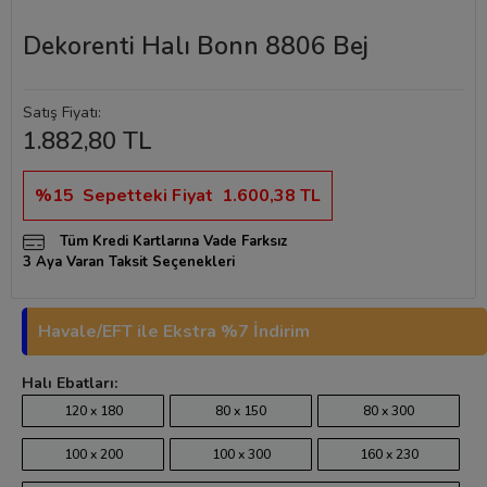
Dekorenti Halı Bonn 8806 Bej
Satış Fiyatı:
1.882,80 TL
%15
Sepetteki Fiyat
1.600,38 TL
Tüm Kredi Kartlarına Vade Farksız
3 Aya Varan Taksit Seçenekleri
Havale/EFT ile Ekstra %7 İndirim
Halı Ebatları:
120 x 180
80 x 150
80 x 300
100 x 200
100 x 300
160 x 230