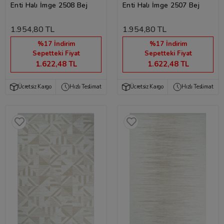
Enti Halı İmge 2508 Bej
Enti Halı İmge 2507 Bej
1.954,80 TL
1.954,80 TL
%17 İndirim
%17 İndirim
Sepetteki Fiyat
Sepetteki Fiyat
1.622,48 TL
1.622,48 TL
Ücretsiz Kargo
Hızlı Teslimat
Ücretsiz Kargo
Hızlı Teslimat