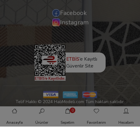
Facebook
Instagram
ETBİS
’e Kayıtlı
Güvenlir Site
Telif Hakkı © 2024 HalıModeli.com Tüm hakları saklıdır.
0
Anasayfa
Ürünler
Sepetim
Favorilerim
Hesabım