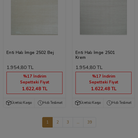
Enti Halı İmge 2502 Bej
Enti Halı İmge 2501
Krem
1.954,80 TL
1.954,80 TL
%17 İndirim
%17 İndirim
Sepetteki Fiyat
Sepetteki Fiyat
1.622,48 TL
1.622,48 TL
Ücretsiz Kargo
Hızlı Teslimat
Ücretsiz Kargo
Hızlı Teslimat
1
2
3
...
39