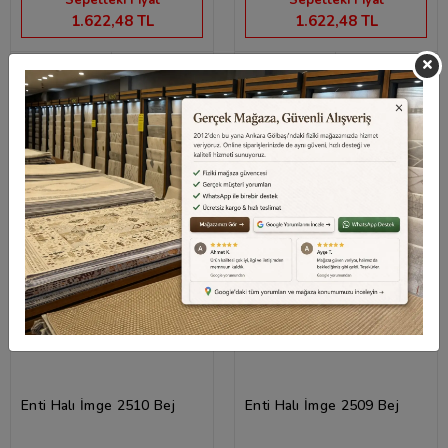
Sepetteki Fiyat
Sepetteki Fiyat
1.622,48 TL
1.622,48 TL
Ücretsiz Kargo
Hızlı Teslimat
Ücretsiz Kargo
Hızlı Teslimat
Enti Halı İmge 2510 Bej
Enti Halı İmge 2509 Bej