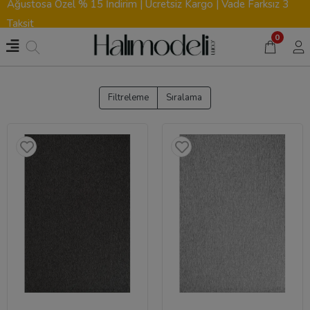
Ağustosa Özel % 15 İndirim | Ücretsiz Kargo | Vade Farksız 3
Taksit
0
Filtreleme
Sıralama