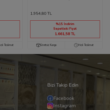
1.954,80 TL
%15 İndirim
Sepetteki Fiyat
1.661,58 TL
ızlı Teslimat
Ücretsiz Kargo
Hızlı Teslimat
Bizi Takip Edin
Facebook
Instagram