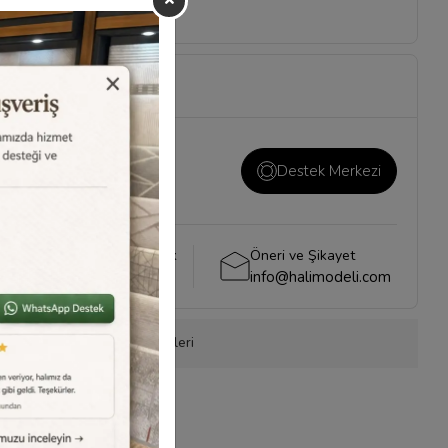
ı ve önemli konuların
i
sayfamızı ziyaret
Destek Merkezi
Whatsapp Destek
Öneri ve Şikayet
0540 001 51 51
info@halimodeli.com
onla Sipariş
Ürün Önerileri