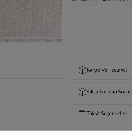
Kargo Ve Teslimat
Sıkça Sorulan Sorul
Taksit Seçenekleri