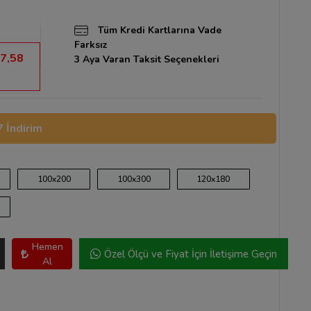
Tüm Kredi Kartlarına Vade
Farksız
7,58
3 Aya Varan Taksit Seçenekleri
 İndirim
100x200
100x300
120x180
Hemen
Özel Ölçü ve Fiyat İçin İletişime Geçin
Al