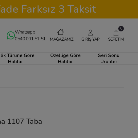
ade Farksız 3 Taksit
0
Whatsapp
0540 001 51 51
GİRİŞ YAP
SEPETİM
MAĞAZAMIZ
plik Türüne Göre
Özelliğe Göre
Seri Sonu
Halılar
Halılar
Ürünler
ana 1107 Taba