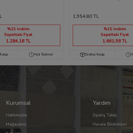
L
1.954,80 TL
%15 İndirim
%15 İndirim
Sepetteki Fiyat
Sepetteki Fiyat
1.284,18 TL
1.661,58 TL
 Kargo
Hızlı Teslimat
Ücretsiz Kargo
H
Kurumsal
Yardım
Hakkımızda
Sipariş Takip
Mağazamız
Havale Bildirimleri