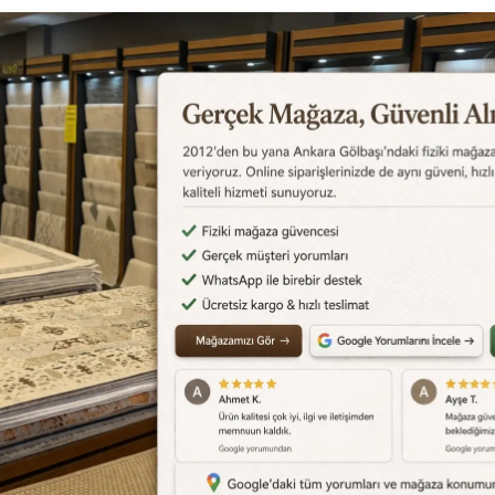
Değerlendirmeler
Destek Merkezi
Aklınızdaki soruların yanıtlar
cevapları için
destek merkez
edebilirsiniz.
Destek Merkezi
0540 001 51 51
siye Et
Yorum Yaz
Karşılaştır
Fiyat Alarmı
Telef
Benzer Ürünler