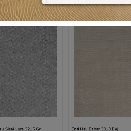
lı Sisal Lora 3215 Gri
Enti Halı Bahar 3013 Bej