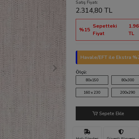
Satış Fiyatı:
2.314,80 TL
Sepetteki
1.96
%15
Fiyat
TL
Havale/EFT ile Ekstra %7
Ölçü:
80x150
80x300
160 x 230
200x290
Sepete Ekle
Hızlı Gönderi
Güvenli Alışveriş