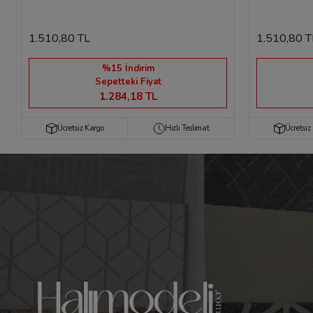
1.510,80 TL
1.510,80 T
%15 İndirim
Sepetteki Fiyat
1.284,18 TL
Ücretsiz Kargo
Hızlı Teslimat
Ücretsiz