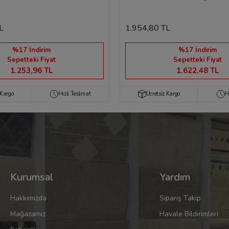
L
1.954,80 TL
%17 İndirim
%17 İndirim
Sepetteki Fiyat
Sepetteki Fiyat
1.253,96 TL
1.622,48 TL
 Kargo
Hızlı Teslimat
Ücretsiz Kargo
H
Kurumsal
Yardım
Hakkımızda
Sipariş Takip
Mağazamız
Havale Bildirimleri