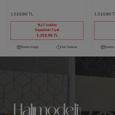
1.510,80 TL
1.510,80 T
%17 İndirim
Sepetteki Fiyat
1.253,96 TL
Ücretsiz Kargo
Hızlı Teslimat
Ücretsiz