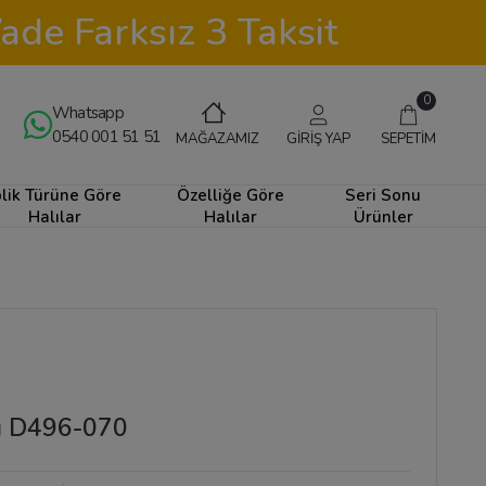
ade Farksız 3 Taksit
0
Whatsapp
0540 001 51 51
GİRİŞ YAP
SEPETİM
MAĞAZAMIZ
plik Türüne Göre
Özelliğe Göre
Seri Sonu
Halılar
Halılar
Ürünler
lı D496-070