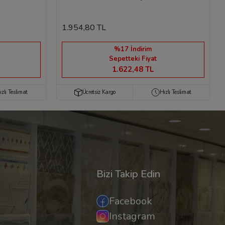
1.954,80 TL
%17 İndirim
Sepetteki Fiyat
1.622,48 TL
ızlı Teslimat
Ücretsiz Kargo
Hızlı Teslimat
Bizi Takip Edin
Facebook
Instagram