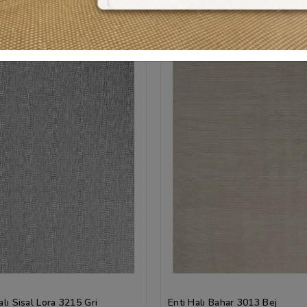
lı Sisal Lora 3215 Gri
Enti Halı Bahar 3013 Bej