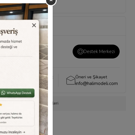
ı ve önemli konuların
i
sayfamızı ziyaret
Destek Merkezi
Whatsapp Destek
Öneri ve Şikayet
0540 001 51 51
info@halimodeli.com
onla Sipariş
Ürün Önerileri