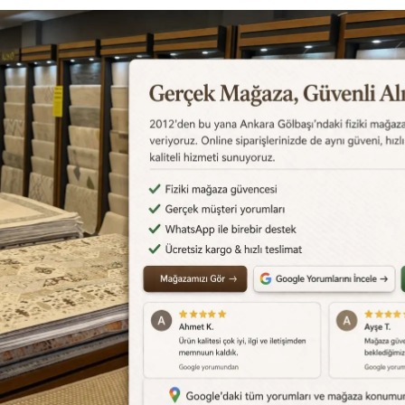
Değerlendirmeler
Destek Merkezi
Aklınızdaki soruların yanıtlar
cevapları için
destek merkez
edebilirsiniz.
Destek Merkezi
0540 001 51 51
siye Et
Yorum Yaz
Karşılaştır
Fiyat Alarmı
Telef
Benzer Ürünler