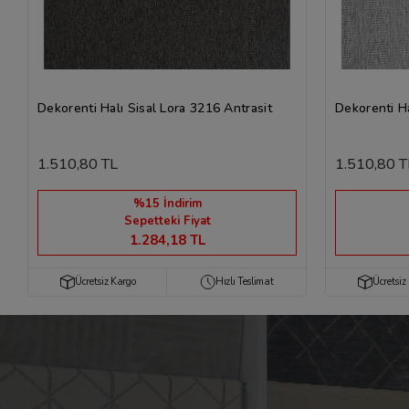
Dekorenti Halı Sisal Lora 3216 Antrasit
Dekorenti Ha
1.510,80 TL
1.510,80 T
%15 İndirim
Sepetteki Fiyat
1.284,18 TL
Ücretsiz Kargo
Hızlı Teslimat
Ücretsiz