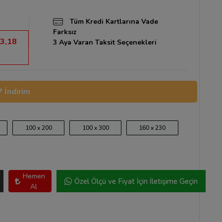
Tüm Kredi Kartlarına Vade
Farksız
3,18
3 Aya Varan Taksit Seçenekleri
 İndirim
100 x 200
100 x 300
160 x 230
Hemen
Özel Ölçü ve Fiyat İçin İletişime Geçin
Al