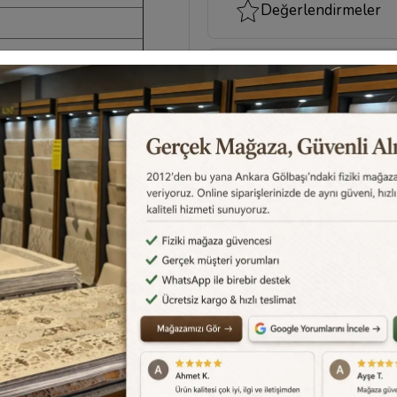
Değerlendirmeler
Destek Merkezi
Aklınızdaki soruların yanıtlar
cevapları için
destek merkez
edebilirsiniz.
Destek Merkezi
0540 001 51 51