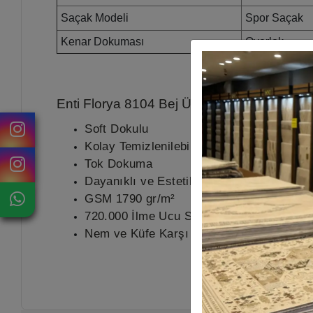
Saçak Modeli
Spor Saçak
Kenar Dokuması
Overlok
Enti Florya 8104 Bej
Ürün Özellikleri
Soft Dokulu
Kolay Temizlenilebilir
Tok Dokuma
Dayanıklı ve Estetik Görünüm
GSM 1790 gr/m²
720.000 İlme Ucu Sıklığı
Nem ve Küfe Karşı Dayanıklı