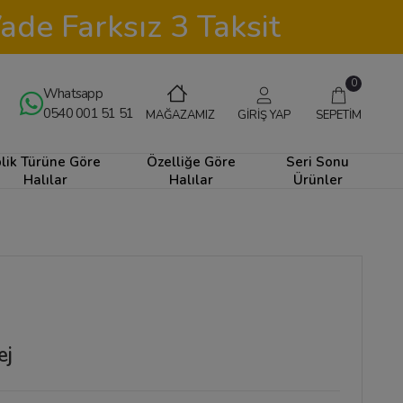
ade Farksız 3 Taksit
0
Whatsapp
0540 001 51 51
GİRİŞ YAP
SEPETİM
MAĞAZAMIZ
plik Türüne Göre
Özelliğe Göre
Seri Sonu
Halılar
Halılar
Ürünler
ej