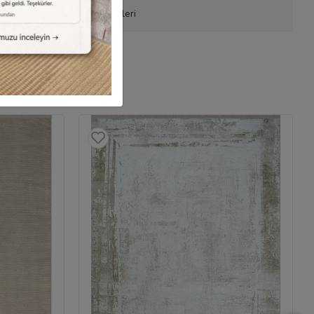
onla Sipariş
Ürün Önerileri