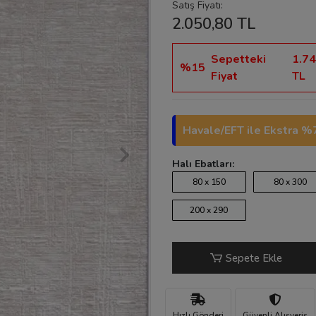
Satış Fiyatı:
2.050,80 TL
Sepetteki
1.74
%15
Fiyat
TL
Havale/EFT ile Ekstra %7
Halı Ebatları:
80 x 150
80 x 300
200 x 290
Sepete Ekle
Hızlı Gönderi
Güvenli Alışveriş