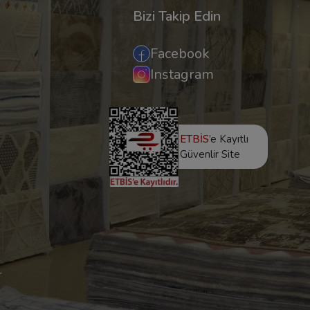
Bizi Takip Edin
Facebook
Instagram
ETBİS
’e Kayıtlı
Güvenlir Site
r