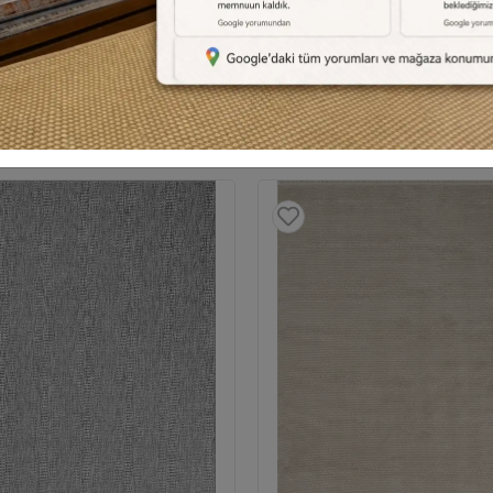
siye Et
Yorum Yaz
Karşılaştır
Fiyat Alarmı
Telef
Benzer Ürünler