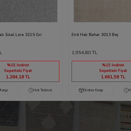
lı Sisal Lora 3215 Gri
Enti Halı Bahar 3013 Bej
L
1.954,80 TL
%15 İndirim
%15 İndirim
Sepetteki Fiyat
Sepetteki Fiyat
1.284,18 TL
1.661,58 TL
 Kargo
Hızlı Teslimat
Ücretsiz Kargo
H