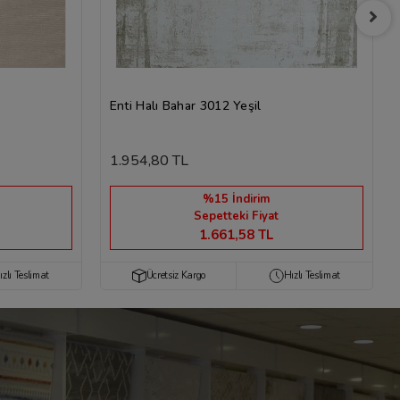
Enti Halı Bahar 3012 Yeşil
1.954,80 TL
%15 İndirim
Sepetteki Fiyat
1.661,58 TL
ızlı Teslimat
Ücretsiz Kargo
Hızlı Teslimat