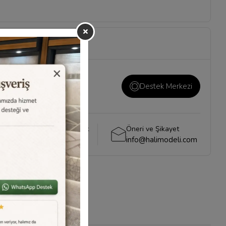
ı ve önemli konuların
i
sayfamızı ziyaret
Destek Merkezi
Whatsapp Destek
Öneri ve Şikayet
0540 001 51 51
info@halimodeli.com