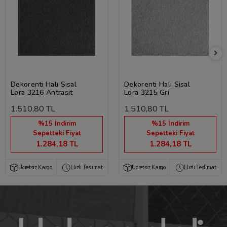
Dekorenti Halı Sisal
Dekorenti Halı Sisal
Lora 3216 Antrasit
Lora 3215 Gri
1.510,80 TL
1.510,80 TL
%15 İndirim
%15 İndirim
Sepetteki Fiyat
Sepetteki Fiyat
1.284,18 TL
1.284,18 TL
Ücretsiz Kargo
Hızlı Teslimat
Ücretsiz Kargo
Hızlı Teslimat