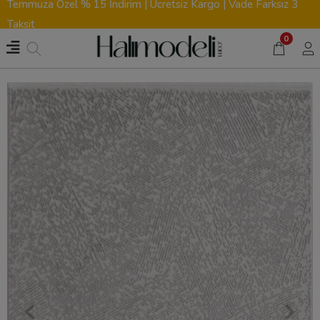
Temmuza Özel % 15 İndirim | Ücretsiz Kargo | Vade Farksız 3
Taksit
0