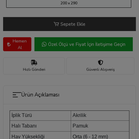
200 x 290
Sepete Ekle
Hemen
Özel Ölçü ve Fiyat İçin İletişime Geçin
Al
Hızlı Gönderi
Güvenli Alışveriş
Ürün Açıklaması
İplik Türü
Akrilik
Halı Tabanı
Pamuk
Hav Yüksekliği
Orta (6 - 12 mm)