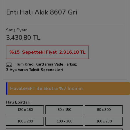
Enti Halı Akik 8607 Gri
Satış Fiyatı:
3.430,80 TL
%15
Sepetteki Fiyat
2.916,18 TL
Tüm Kredi Kartlarına Vade Farksız
3 Aya Varan Taksit Seçenekleri
Havale/EFT ile Ekstra %7 İndirim
Halı Ebatları:
120 x 180
80 x 150
80 x 300
100 x 200
100 x 300
160 x 230