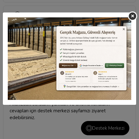
Sıkça Sorulan Sorular
Taksit Seçenekleri
Değerlendirmeler
Destek Merkezi
Aklınızdaki soruların yanıtları ve önemli konuların
cevapları için
destek merkezi
sayfamızı ziyaret
edebilirsiniz.
Destek Merkezi