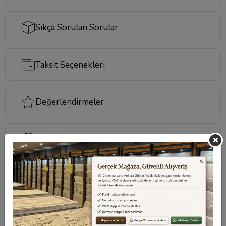
Sıkça Sorulan Sorular
Taksit Seçenekleri
Değerlendirmeler
Destek Merkezi
Aklınızdaki soruların yanıtları ve önemli konuların
cevapları için
destek merkezi
sayfamızı ziyaret
edebilirsiniz.
Destek Merkezi