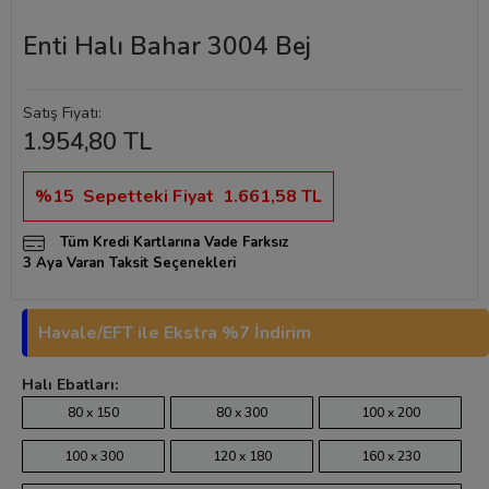
Enti Halı Bahar 3004 Bej
Satış Fiyatı:
1.954,80 TL
%15
Sepetteki Fiyat
1.661,58 TL
Tüm Kredi Kartlarına Vade Farksız
3 Aya Varan Taksit Seçenekleri
Havale/EFT ile Ekstra %7 İndirim
Halı Ebatları:
80 x 150
80 x 300
100 x 200
100 x 300
120 x 180
160 x 230