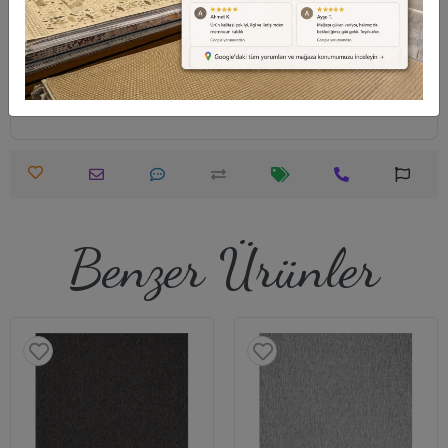
Destek Merkezi
Whatsapp Destek
0540 001 51 51
0540 001 51 51
Öneri ve Şikayet
info@halimodeli.com
Benzer Ürünler