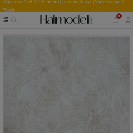
Ağustosa Özel % 15 İndirim | Ücretsiz Kargo | Vade Farksız 3
Taksit
0