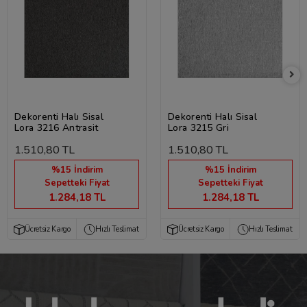
Dekorenti Halı Sisal
Dekorenti Halı Sisal
Lora 3216 Antrasit
Lora 3215 Gri
1.510,80 TL
1.510,80 TL
%15 İndirim
%15 İndirim
Sepetteki Fiyat
Sepetteki Fiyat
1.284,18 TL
1.284,18 TL
Ücretsiz Kargo
Hızlı Teslimat
Ücretsiz Kargo
Hızlı Teslimat