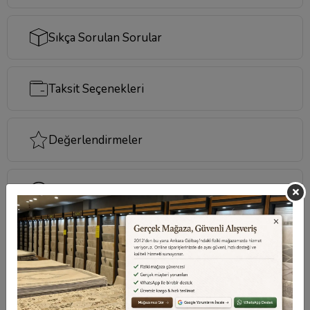
Sıkça Sorulan Sorular
Taksit Seçenekleri
Değerlendirmeler
Destek Merkezi
Aklınızdaki soruların yanıtları ve önemli konuların
cevapları için
destek merkezi
sayfamızı ziyaret
edebilirsiniz.
Destek Merkezi