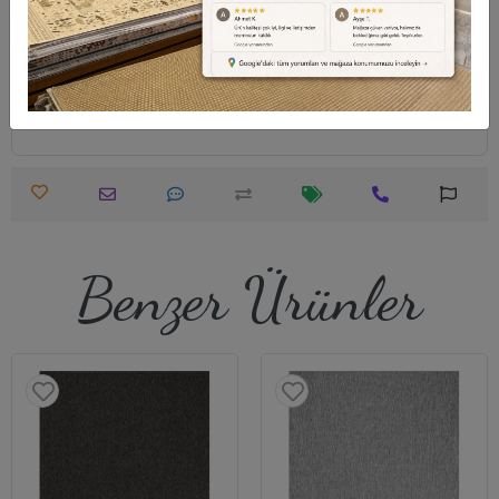
Destek Merkezi
Whatsapp Destek
0540 001 51 51
0540 001 51 51
Öneri ve Şikayet
info@halimodeli.com
Benzer Ürünler