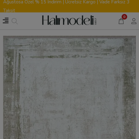
Ağustosa Özel % 15 İndirim | Ücretsiz Kargo | Vade Farksız 3
Taksit
0