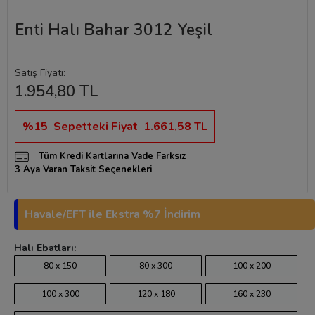
Enti Halı Bahar 3012 Yeşil
Satış Fiyatı:
1.954,80 TL
%15
Sepetteki Fiyat
1.661,58 TL
Tüm Kredi Kartlarına Vade Farksız
3 Aya Varan Taksit Seçenekleri
Havale/EFT ile Ekstra %7 İndirim
Halı Ebatları:
80 x 150
80 x 300
100 x 200
100 x 300
120 x 180
160 x 230