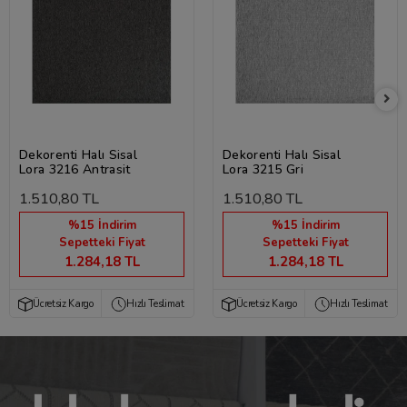
Dekorenti Halı Sisal
Dekorenti Halı Sisal
Lora 3216 Antrasit
Lora 3215 Gri
1.510,80 TL
1.510,80 TL
%15 İndirim
%15 İndirim
Sepetteki Fiyat
Sepetteki Fiyat
1.284,18 TL
1.284,18 TL
Ücretsiz Kargo
Hızlı Teslimat
Ücretsiz Kargo
Hızlı Teslimat