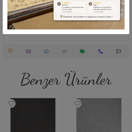
Destek Merkezi
Whatsapp Destek
0540 001 51 51
0540 001 51 51
Öneri ve Şikayet
info@halimodeli.com
Benzer Ürünler