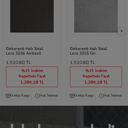
Dekorenti Halı Sisal
Dekorenti Halı Sisal
Lora 3216 Antrasit
Lora 3215 Gri
1.510,80 TL
1.510,80 TL
%15 İndirim
%15 İndirim
Sepetteki Fiyat
Sepetteki Fiyat
1.284,18 TL
1.284,18 TL
Ücretsiz Kargo
Hızlı Teslimat
Ücretsiz Kargo
Hızlı Teslimat