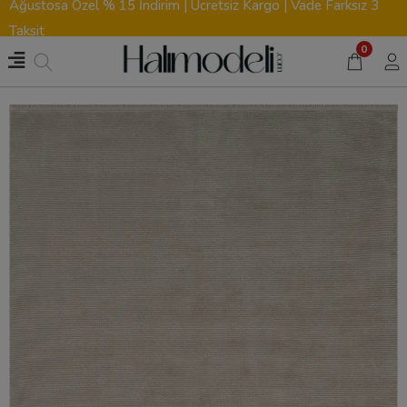
Ağustosa Özel % 15 İndirim | Ücretsiz Kargo | Vade Farksız 3
Taksit
0