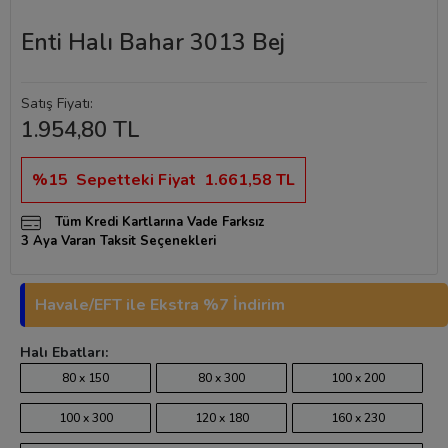
Enti Halı Bahar 3013 Bej
Satış Fiyatı:
1.954,80 TL
%15
Sepetteki Fiyat
1.661,58 TL
Tüm Kredi Kartlarına Vade Farksız
3 Aya Varan Taksit Seçenekleri
Havale/EFT ile Ekstra %7 İndirim
Halı Ebatları:
80 x 150
80 x 300
100 x 200
100 x 300
120 x 180
160 x 230