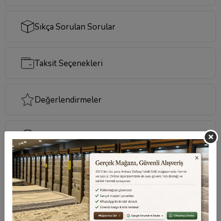
Sıkça Sorulan Sorular
Taksit Seçenekleri
Değerlendirmeler
Destek Merkezi
Aklınızdaki soruların yanıtları ve önemli konuların
cevapları için
destek merkezi
sayfamızı ziyaret
edebilirsiniz.
Destek Merkezi