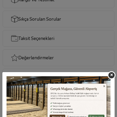
Sıkça Sorulan Sorular
Taksit Seçenekleri
Değerlendirmeler
Destek Merkezi
Aklınızdaki soruların yanıtları ve önemli konuların
cevapları için
destek merkezi
sayfamızı ziyaret
edebilirsiniz.
Destek Merkezi