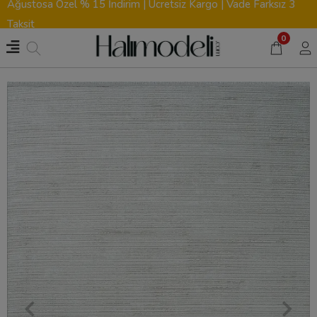
Ağustosa Özel % 15 İndirim | Ücretsiz Kargo | Vade Farksız 3
Taksit
0