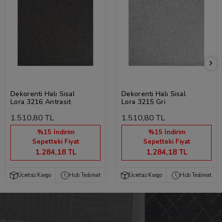
Dekorenti Halı Sisal
Dekorenti Halı Sisal
Lora 3216 Antrasit
Lora 3215 Gri
1.510,80 TL
1.510,80 TL
%15 İndirim
%15 İndirim
Sepetteki Fiyat
Sepetteki Fiyat
1.284,18 TL
1.284,18 TL
Ücretsiz Kargo
Hızlı Teslimat
Ücretsiz Kargo
Hızlı Teslimat