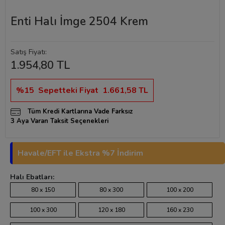
Enti Halı İmge 2504 Krem
Satış Fiyatı:
1.954,80 TL
%15
Sepetteki Fiyat
1.661,58 TL
Tüm Kredi Kartlarına Vade Farksız
3 Aya Varan Taksit Seçenekleri
Havale/EFT ile Ekstra %7 İndirim
Halı Ebatları:
80 x 150
80 x 300
100 x 200
100 x 300
120 x 180
160 x 230