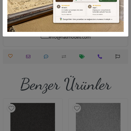
Destek Merkezi
Whatsapp Destek
0540 001 51 51
0540 001 51 51
Öneri ve Şikayet
info@halimodeli.com
Benzer Ürünler