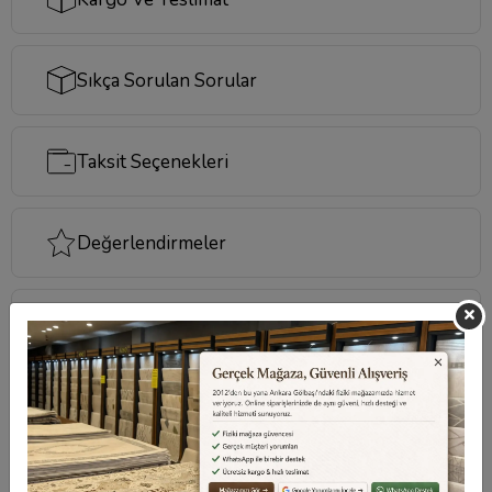
Sıkça Sorulan Sorular
Taksit Seçenekleri
Değerlendirmeler
Destek Merkezi
Aklınızdaki soruların yanıtları ve önemli konuların
cevapları için
destek merkezi
sayfamızı ziyaret
edebilirsiniz.
Destek Merkezi