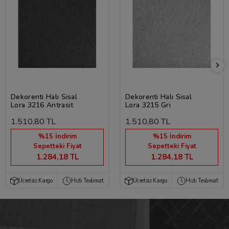
Dekorenti Halı Sisal
Dekorenti Halı Sisal
Lora 3216 Antrasit
Lora 3215 Gri
1.510,80 TL
1.510,80 TL
%15 İndirim
%15 İndirim
Sepetteki Fiyat
Sepetteki Fiyat
1.284,18 TL
1.284,18 TL
Ücretsiz Kargo
Hızlı Teslimat
Ücretsiz Kargo
Hızlı Teslimat