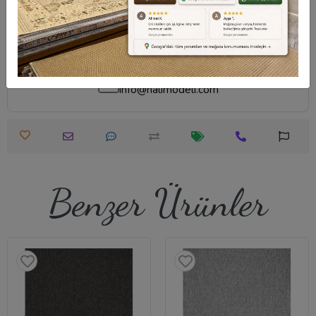
Destek Merkezi
Whatsapp Destek
0540 001 51 51
0540 001 51 51
Öneri ve Şikayet
info@halimodeli.com
Benzer Ürünler