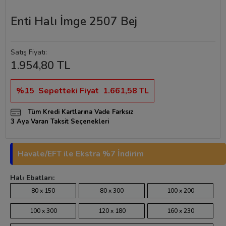
Enti Halı İmge 2507 Bej
Satış Fiyatı:
1.954,80 TL
%15
Sepetteki Fiyat
1.661,58 TL
Tüm Kredi Kartlarına Vade Farksız
3 Aya Varan Taksit Seçenekleri
Havale/EFT ile Ekstra %7 İndirim
Halı Ebatları:
80 x 150
80 x 300
100 x 200
100 x 300
120 x 180
160 x 230