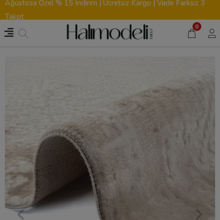
Ağustosa Özel % 15 İndirim | Ücretsiz Kargo | Vade Farksız 3
Taksit
0