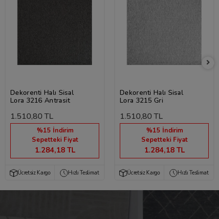
Dekorenti Halı Sisal
Dekorenti Halı Sisal
Lora 3216 Antrasit
Lora 3215 Gri
1.510,80 TL
1.510,80 TL
%15 İndirim
%15 İndirim
Sepetteki Fiyat
Sepetteki Fiyat
1.284,18 TL
1.284,18 TL
Ücretsiz Kargo
Hızlı Teslimat
Ücretsiz Kargo
Hızlı Teslimat