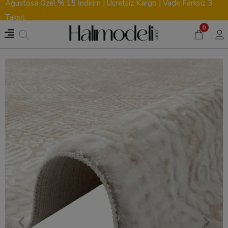
Ağustosa Özel % 15 İndirim | Ücretsiz Kargo | Vade Farksız 3
Taksit
0