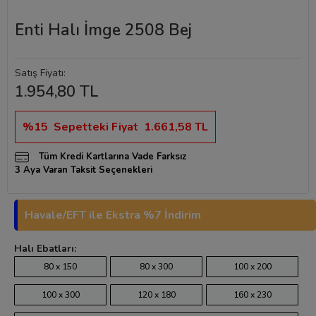
Enti Halı İmge 2508 Bej
Satış Fiyatı:
1.954,80 TL
%15
Sepetteki Fiyat
1.661,58 TL
Tüm Kredi Kartlarına Vade Farksız
3 Aya Varan Taksit Seçenekleri
Havale/EFT ile Ekstra %7 İndirim
Halı Ebatları:
80 x 150
80 x 300
100 x 200
100 x 300
120 x 180
160 x 230