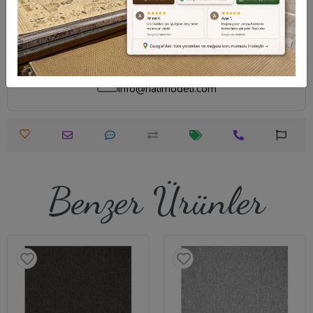
Destek Merkezi
Whatsapp Destek
0540 001 51 51
0540 001 51 51
Öneri ve Şikayet
info@halimodeli.com
Benzer Ürünler