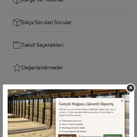
Sıkça Sorulan Sorular
Taksit Seçenekleri
Değerlendirmeler
Destek Merkezi
Aklınızdaki soruların yanıtları ve önemli konuların
cevapları için
destek merkezi
sayfamızı ziyaret
edebilirsiniz.
Destek Merkezi