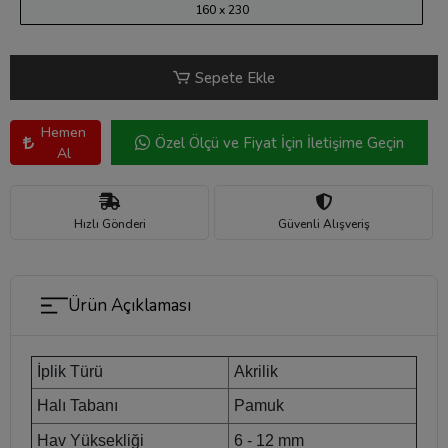
160 x 230
Sepete Ekle
Hemen
Özel Ölçü ve Fiyat İçin İletişime Geçin
Al
Hızlı Gönderi
Güvenli Alışveriş
Ürün Açıklaması
İplik Türü
Akrilik
Halı Tabanı
Pamuk
Hav Yüksekliği
6 - 12 mm