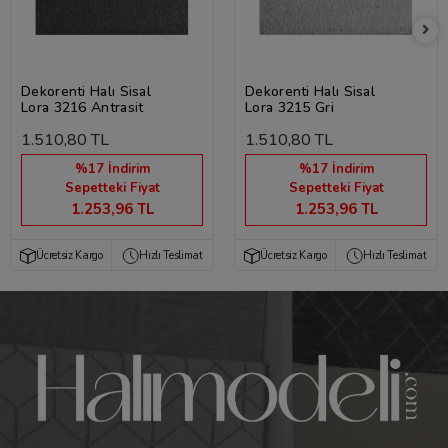
Dekorenti Halı Sisal
Dekorenti Halı Sisal
Lora 3216 Antrasit
Lora 3215 Gri
1.510,80 TL
1.510,80 TL
%17 İndirim
%17 İndirim
Sepetteki Fiyat
Sepetteki Fiyat
1.253,96 TL
1.253,96 TL
Ücretsiz Kargo
Hızlı Teslimat
Ücretsiz Kargo
Hızlı Teslimat