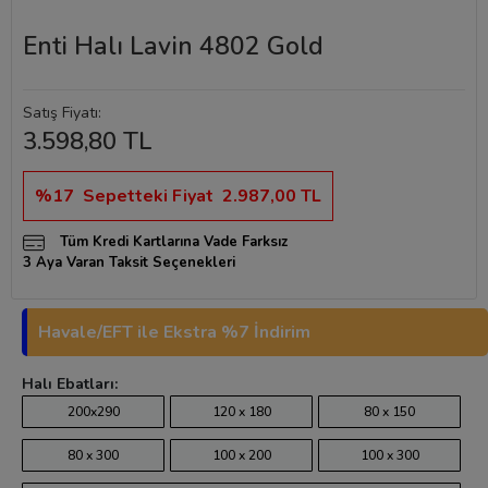
Enti Halı Lavin 4802 Gold
Satış Fiyatı:
3.598,80 TL
%17
Sepetteki Fiyat
2.987,00 TL
Tüm Kredi Kartlarına Vade Farksız
3 Aya Varan Taksit Seçenekleri
Havale/EFT ile Ekstra %7 İndirim
Halı Ebatları:
200x290
120 x 180
80 x 150
80 x 300
100 x 200
100 x 300