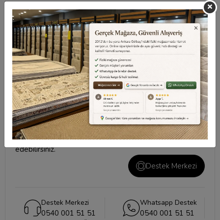
Taksit Seçenekleri
Değerlendirmeler
Destek Merkezi
Aklınızdaki soruların yanıtları ve önemli konuların
cevapları için
destek merkezi
sayfamızı ziyaret
edebilirsiniz.
Destek Merkezi
Destek Merkezi
Whatsapp Destek
0540 001 51 51
0540 001 51 51