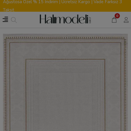
Ağustosa Özel % 15 İndirim | Ücretsiz Kargo | Vade Farksız 3
Taksit
0