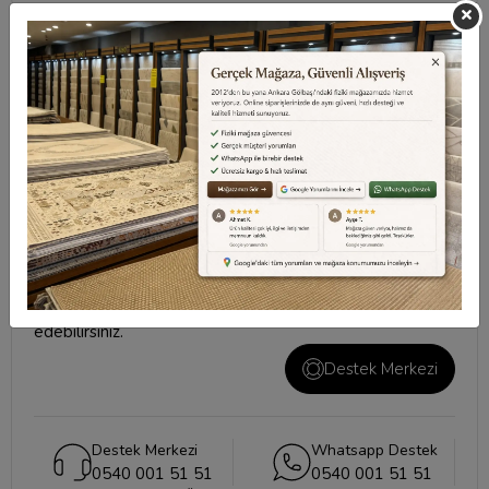
Taksit Seçenekleri
Değerlendirmeler
Destek Merkezi
Aklınızdaki soruların yanıtları ve önemli konuların
cevapları için
destek merkezi
sayfamızı ziyaret
edebilirsiniz.
Destek Merkezi
Destek Merkezi
Whatsapp Destek
0540 001 51 51
0540 001 51 51