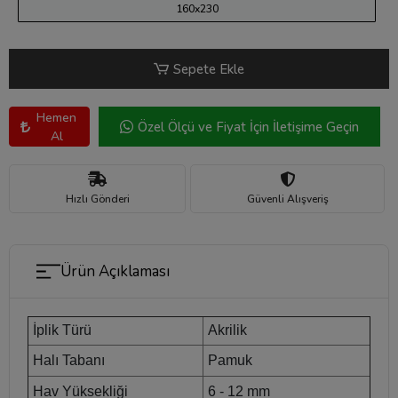
160x230
Sepete Ekle
Hemen
Özel Ölçü ve Fiyat İçin İletişime Geçin
Al
Hızlı Gönderi
Güvenli Alışveriş
Ürün Açıklaması
İplik Türü
Akrilik
Halı Tabanı
Pamuk
Hav Yüksekliği
6 - 12 mm