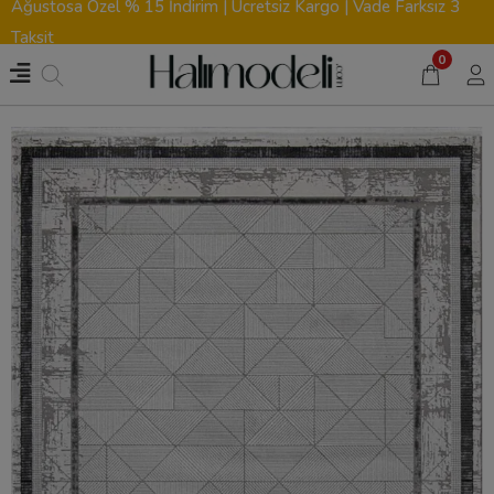
Ağustosa Özel % 15 İndirim | Ücretsiz Kargo | Vade Farksız 3
Taksit
0