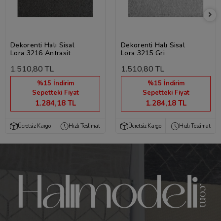
Dekorenti Halı Sisal
Dekorenti Halı Sisal
Lora 3216 Antrasit
Lora 3215 Gri
1.510,80 TL
1.510,80 TL
%15 İndirim
%15 İndirim
Sepetteki Fiyat
Sepetteki Fiyat
1.284,18 TL
1.284,18 TL
Ücretsiz Kargo
Hızlı Teslimat
Ücretsiz Kargo
Hızlı Teslimat