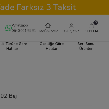
ade Farksız 3 Taksit
0
Whatsapp
0540 001 51 51
GİRİŞ YAP
SEPETİM
MAĞAZAMIZ
plik Türüne Göre
Özelliğe Göre
Seri Sonu
Halılar
Halılar
Ürünler
402 Bej