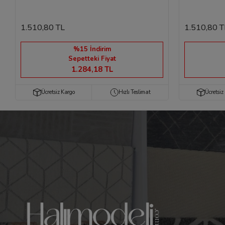
1.510,80 TL
1.510,80 T
%15 İndirim
Sepetteki Fiyat
1.284,18 TL
Ücretsiz Kargo
Hızlı Teslimat
Ücretsiz