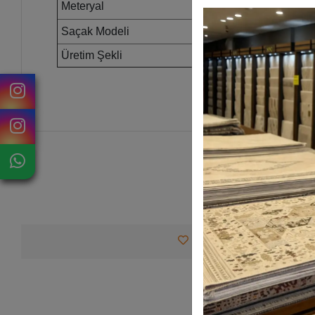
Meteryal
Akrilik
Saçak Modeli
Spor Saçak
Üretim Şekli
Makina Halısı
Favorilerime Ekle
Tav