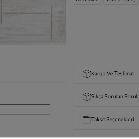
Kargo Ve Teslimat
Sıkça Sorulan Sorul
Taksit Seçenekleri