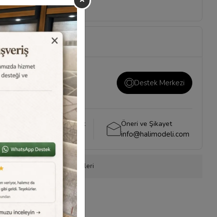
ı ve önemli konuların
i
sayfamızı ziyaret
Destek Merkezi
Whatsapp Destek
Öneri ve Şikayet
0540 001 51 51
info@halimodeli.com
onla Sipariş
Ürün Önerileri