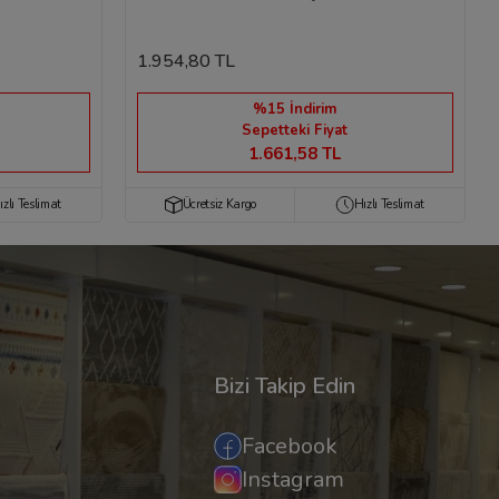
1.954,80 TL
%15 İndirim
Sepetteki Fiyat
1.661,58 TL
ızlı Teslimat
Ücretsiz Kargo
Hızlı Teslimat
Bizi Takip Edin
Facebook
Instagram