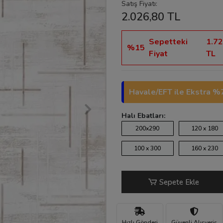
Satış Fiyatı:
2.026,80 TL
Sepetteki
1.72
%15
Fiyat
TL
Havale/EFT ile Ekstra %7
Halı Ebatları:
200x290
120 x 180
100 x 300
160 x 230
Sepete Ekle
Hızlı Gönderi
Güvenli Alışveriş