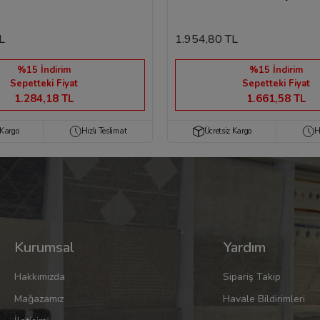
L
1.954,80 TL
%15 İndirim
%15 İndirim
Sepetteki Fiyat
Sepetteki Fiyat
1.284,18 TL
1.661,58 TL
 Kargo
Hızlı Teslimat
Ücretsiz Kargo
H
Kurumsal
Yardım
Hakkımızda
Sipariş Takip
Mağazamız
Havale Bildirimleri