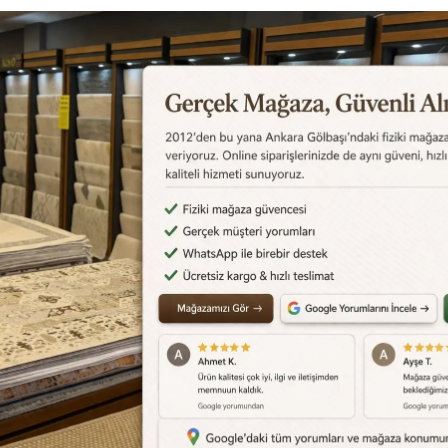
Değerlendirmeler
Destek Merkezi
Aklınızdaki soruların yanıtlar
cevapları için
destek merkez
edebilirsiniz.
Destek Merkezi
0540 001 51 51
siye Et
Yorum Yaz
Karşılaştır
Fiyat Alarmı
Telef
Benzer Ürünler