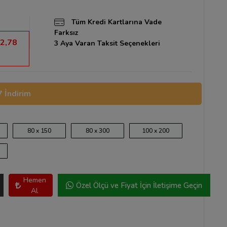
Tüm Kredi Kartlarına Vade
Farksız
2,78
3 Aya Varan Taksit Seçenekleri
 İndirim
80 x 150
80 x 300
100 x 200
Hemen
Özel Ölçü ve Fiyat İçin İletişime Geçin
Al