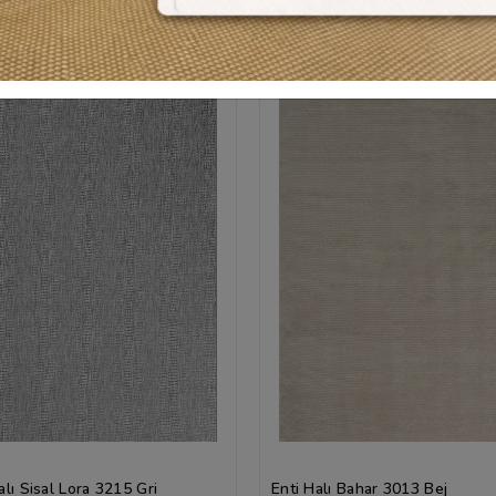
lı Sisal Lora 3215 Gri
Enti Halı Bahar 3013 Bej