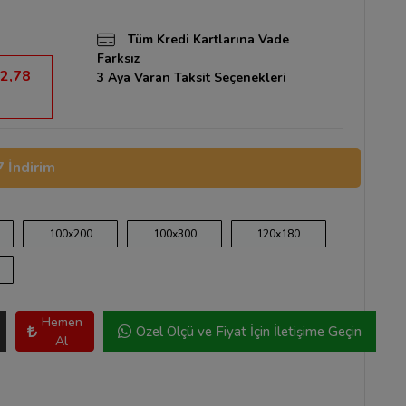
Tüm Kredi Kartlarına Vade
Farksız
2,78
3 Aya Varan Taksit Seçenekleri
 İndirim
100x200
100x300
120x180
Hemen
Özel Ölçü ve Fiyat İçin İletişime Geçin
Al