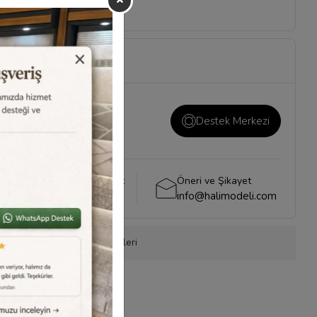
ı ve önemli konuların
i
sayfamızı ziyaret
Destek Merkezi
Whatsapp Destek
Öneri ve Şikayet
0540 001 51 51
info@halimodeli.com
onla Sipariş
Ürün Önerileri