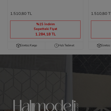
1.510,80 TL
1.510,80 T
%15 İndirim
Sepetteki Fiyat
1.284,18 TL
Ücretsiz Kargo
Hızlı Teslimat
Ücretsiz