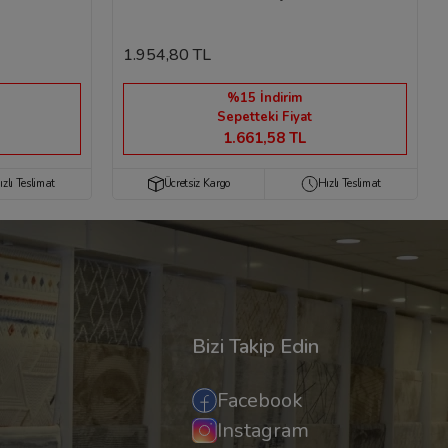
1.954,80 TL
%15 İndirim
Sepetteki Fiyat
1.661,58 TL
ızlı Teslimat
Ücretsiz Kargo
Hızlı Teslimat
Bizi Takip Edin
Facebook
Instagram