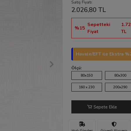
Satış Fiyatı:
2.026,80 TL
Sepetteki
1.72
%15
Fiyat
TL
Havale/EFT ile Ekstra %7
Ölçü:
80x150
80x300
160 x 230
200x290
Sepete Ekle
Hızlı Gönderi
Güvenli Alışveriş