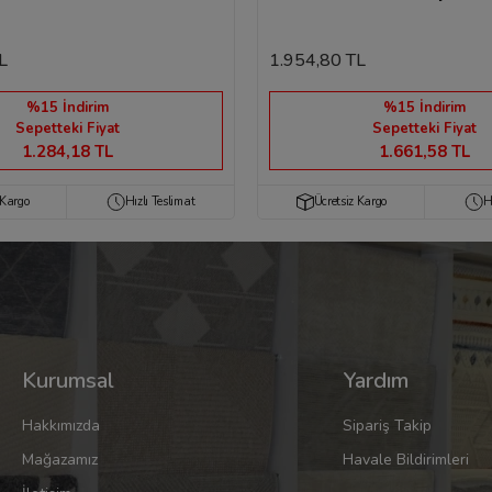
L
1.954,80 TL
%15 İndirim
%15 İndirim
Sepetteki Fiyat
Sepetteki Fiyat
1.284,18 TL
1.661,58 TL
 Kargo
Hızlı Teslimat
Ücretsiz Kargo
H
Kurumsal
Yardım
Hakkımızda
Sipariş Takip
Mağazamız
Havale Bildirimleri