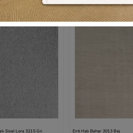
lı Sisal Lora 3215 Gri
Enti Halı Bahar 3013 Bej