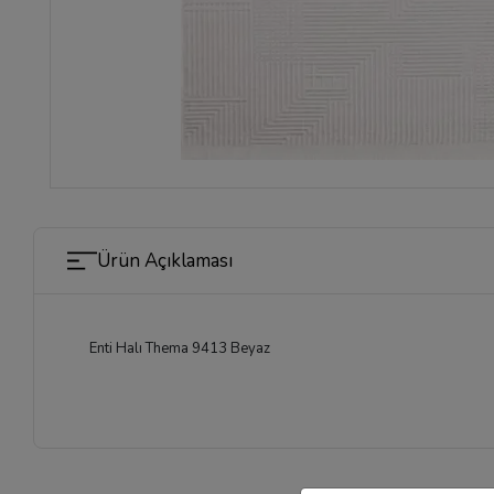
Ürün Açıklaması
Enti Halı Thema 9413 Beyaz