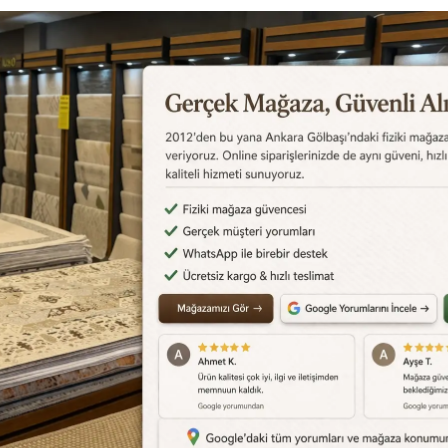
Değerlendirmeler
Destek Merkezi
Aklınızdaki soruların yanıtlar
cevapları için
destek merkez
edebilirsiniz.
Destek Merkezi
0540 001 51 51
siye Et
Yorum Yaz
Karşılaştır
Fiyat Alarmı
Telef
Benzer Ürünler