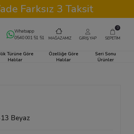
ade Farksız 3 Taksit
0
Whatsapp
0540 001 51 51
GİRİŞ YAP
SEPETİM
MAĞAZAMIZ
plik Türüne Göre
Özelliğe Göre
Seri Sonu
Halılar
Halılar
Ürünler
413 Beyaz