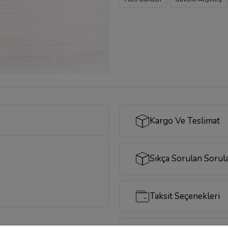
Kargo Ve Teslimat
Sıkça Sorulan Sorul
Taksit Seçenekleri