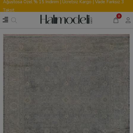
Ağustosa Özel % 15 İndirim | Ücretsiz Kargo | Vade Farksız 3
Taksit
0