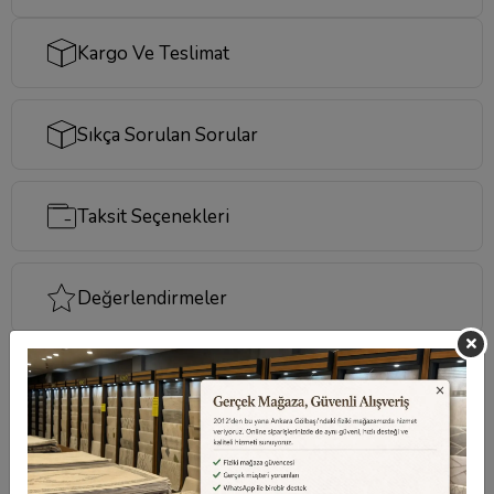
Kargo Ve Teslimat
Sıkça Sorulan Sorular
Taksit Seçenekleri
Değerlendirmeler
Destek Merkezi
Aklınızdaki soruların yanıtları ve önemli konuların
cevapları için
destek merkezi
sayfamızı ziyaret