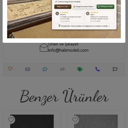
edebilirsiniz.
Destek Merkezi
Destek Merkezi
Whatsapp Destek
0540 001 51 51
0540 001 51 51
Öneri ve Şikayet
info@halimodeli.com
Benzer Ürünler