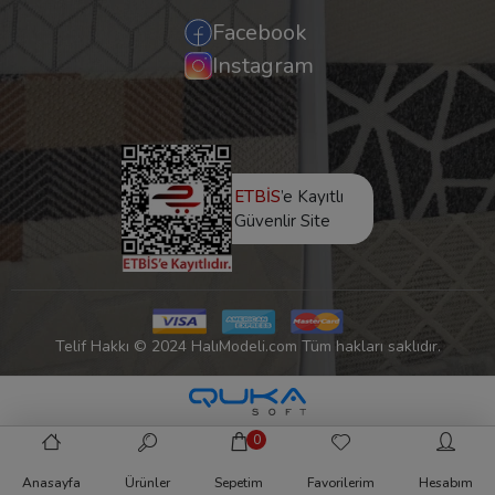
Facebook
Instagram
ETBİS
’e Kayıtlı
Güvenlir Site
Telif Hakkı © 2024 HalıModeli.com Tüm hakları saklıdır.
0
Anasayfa
Ürünler
Sepetim
Favorilerim
Hesabım