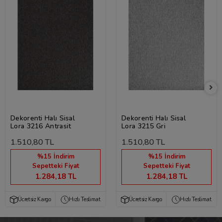
Dekorenti Halı Sisal
Dekorenti Halı Sisal
Lora 3216 Antrasit
Lora 3215 Gri
1.510,80 TL
1.510,80 TL
%15 İndirim
%15 İndirim
Sepetteki Fiyat
Sepetteki Fiyat
1.284,18 TL
1.284,18 TL
Ücretsiz Kargo
Hızlı Teslimat
Ücretsiz Kargo
Hızlı Teslimat