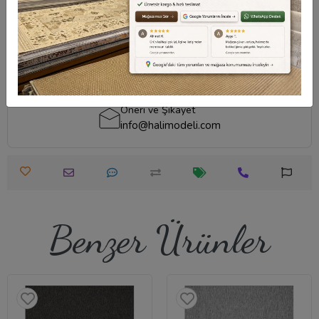
edebilirsiniz.
Destek Merkezi
Destek Merkezi
Whatsapp Destek
0540 001 51 51
0540 001 51 51
Öneri ve Şikayet
info@halimodeli.com
Benzer Ürünler