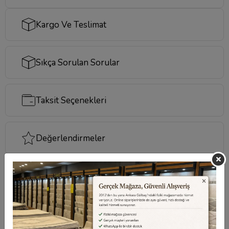
Kargo Ve Teslimat
Sıkça Sorulan Sorular
Taksit Seçenekleri
Değerlendirmeler
Destek Merkezi
Aklınızdaki soruların yanıtları ve önemli konuların
cevapları için
destek merkezi
sayfamızı ziyaret