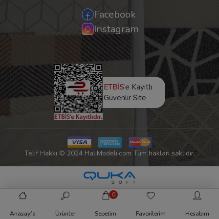
Facebook
Instagram
ETBİS
’e Kayıtlı
Güvenlir Site
Telif Hakkı © 2024 HalıModeli.com Tüm hakları saklıdır.
0
Anasayfa
Ürünler
Sepetim
Favorilerim
Hesabım