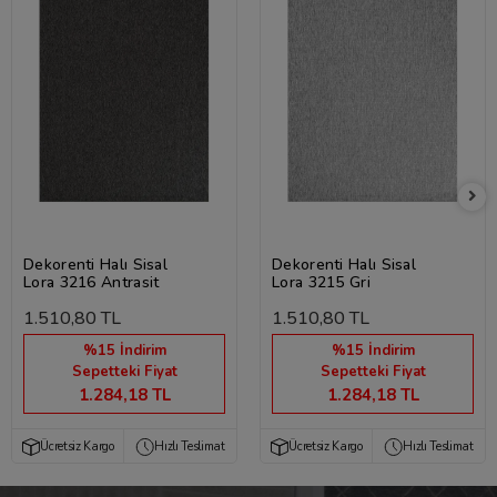
Dekorenti Halı Sisal
Dekorenti Halı Sisal
Lora 3216 Antrasit
Lora 3215 Gri
1.510,80 TL
1.510,80 TL
%15 İndirim
%15 İndirim
Sepetteki Fiyat
Sepetteki Fiyat
1.284,18 TL
1.284,18 TL
Ücretsiz Kargo
Hızlı Teslimat
Ücretsiz Kargo
Hızlı Teslimat