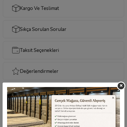
Kargo Ve Teslimat
Sıkça Sorulan Sorular
Taksit Seçenekleri
Değerlendirmeler
Destek Merkezi
Aklınızdaki soruların yanıtları ve önemli konuların
cevapları için
destek merkezi
sayfamızı ziyaret
edebilirsiniz.