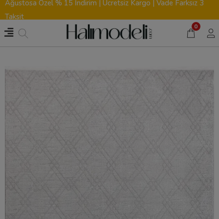
Ağustosa Özel % 15 İndirim | Ücretsiz Kargo | Vade Farksız 3
Taksit
0