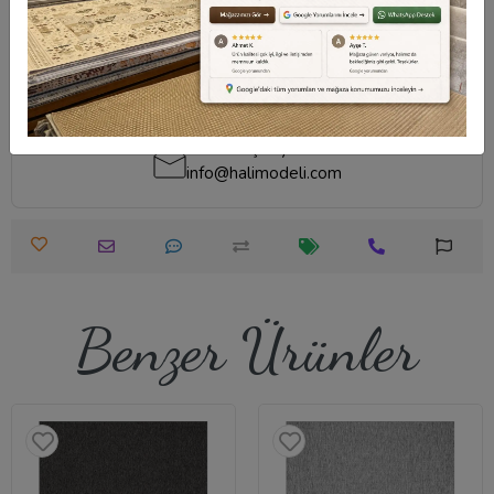
Destek Merkezi
Destek Merkezi
Whatsapp Destek
0540 001 51 51
0540 001 51 51
Öneri ve Şikayet
info@halimodeli.com
Benzer Ürünler