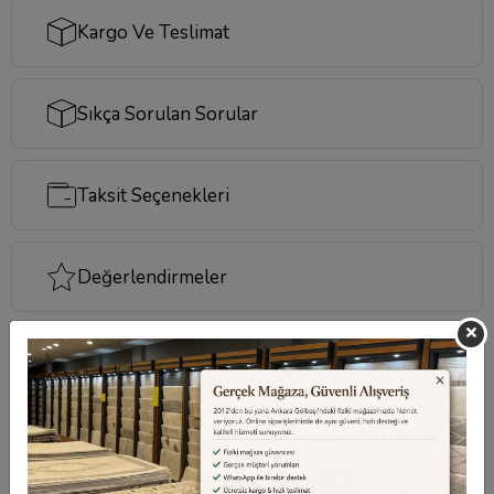
Kargo Ve Teslimat
Sıkça Sorulan Sorular
Taksit Seçenekleri
Değerlendirmeler
Destek Merkezi
Aklınızdaki soruların yanıtları ve önemli konuların
cevapları için
destek merkezi
sayfamızı ziyaret
edebilirsiniz.