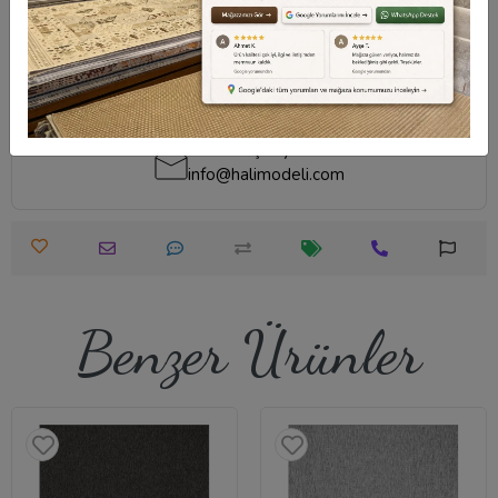
Destek Merkezi
Destek Merkezi
Whatsapp Destek
0540 001 51 51
0540 001 51 51
Öneri ve Şikayet
info@halimodeli.com
Benzer Ürünler