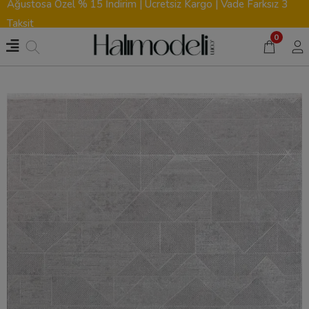
Ağustosa Özel % 15 İndirim | Ücretsiz Kargo | Vade Farksız 3
Taksit
0