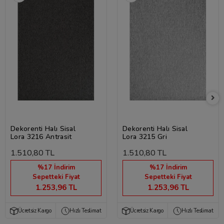
Dekorenti Halı Sisal
Dekorenti Halı Sisal
Lora 3216 Antrasit
Lora 3215 Gri
1.510,80 TL
1.510,80 TL
%17 İndirim
%17 İndirim
Sepetteki Fiyat
Sepetteki Fiyat
1.253,96 TL
1.253,96 TL
Ücretsiz Kargo
Hızlı Teslimat
Ücretsiz Kargo
Hızlı Teslimat