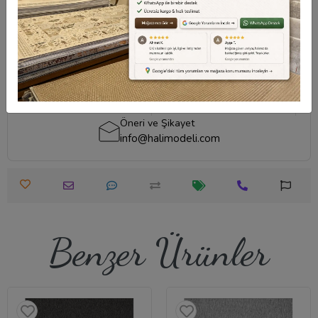
cevapları için
destek merkezi
sayfamızı ziyaret
edebilirsiniz.
Destek Merkezi
Destek Merkezi
Whatsapp Destek
0540 001 51 51
0540 001 51 51
Öneri ve Şikayet
info@halimodeli.com
Benzer Ürünler