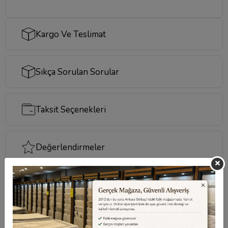
Kargo Ve Teslimat
Sıkça Sorulan Sorular
Taksit Seçenekleri
Değerlendirmeler
Destek Merkezi
Aklınızdaki soruların yanıtları ve önemli konuların