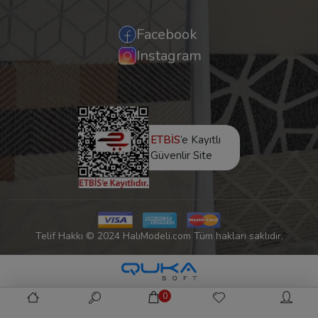
Facebook
Instagram
ETBİS
’e Kayıtlı
Güvenlir Site
Telif Hakkı © 2024 HalıModeli.com Tüm hakları saklıdır.
0