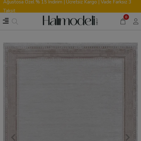
Ağustosa Özel % 15 İndirim | Ücretsiz Kargo | Vade Farksız 3
Taksit
0