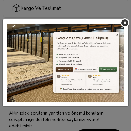
Kargo Ve Teslimat
Sıkça Sorulan Sorular
Taksit Seçenekleri
Değerlendirmeler
Destek Merkezi
Aklınızdaki soruların yanıtları ve önemli konuların
cevapları için
destek merkezi
sayfamızı ziyaret
edebilirsiniz.