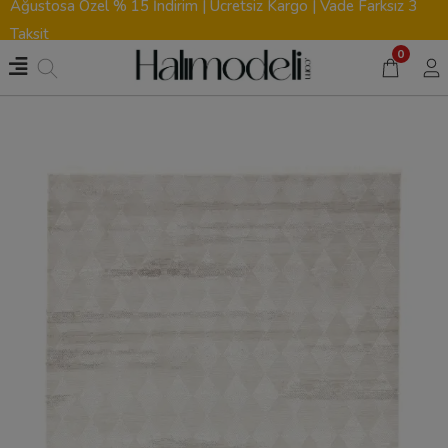
Ağustosa Özel % 15 İndirim | Ücretsiz Kargo | Vade Farksız 3
Taksit
0