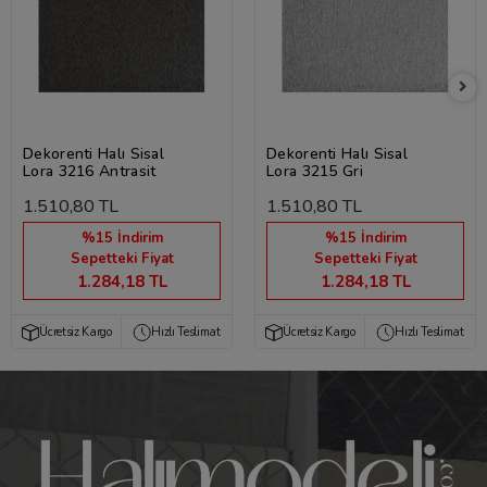
Dekorenti Halı Sisal
Dekorenti Halı Sisal
Lora 3216 Antrasit
Lora 3215 Gri
1.510,80 TL
1.510,80 TL
%15 İndirim
%15 İndirim
Sepetteki Fiyat
Sepetteki Fiyat
1.284,18 TL
1.284,18 TL
Ücretsiz Kargo
Hızlı Teslimat
Ücretsiz Kargo
Hızlı Teslimat