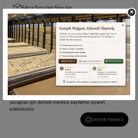
Sıkça Sorulan Sorular
Taksit Seçenekleri
Değerlendirmeler
Destek Merkezi
Aklınızdaki soruların yanıtları ve önemli konuların
cevapları için
destek merkezi
sayfamızı ziyaret
edebilirsiniz.
Destek Merkezi