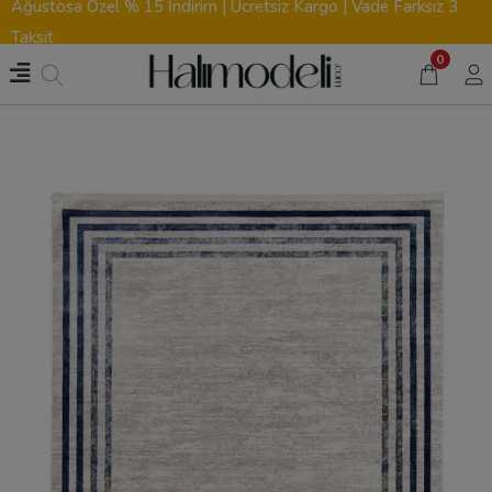
Ağustosa Özel % 15 İndirim | Ücretsiz Kargo | Vade Farksız 3
Taksit
0