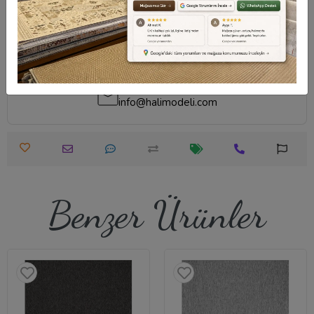
Destek Merkezi
Destek Merkezi
Whatsapp Destek
0540 001 51 51
0540 001 51 51
Öneri ve Şikayet
info@halimodeli.com
Benzer Ürünler