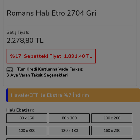
Romans Halı Etro 2704 Gri
Satış Fiyatı:
2.278,80 TL
%17
Sepetteki Fiyat
1.891,40 TL
Tüm Kredi Kartlarına Vade Farksız
3 Aya Varan Taksit Seçenekleri
Havale/EFT ile Ekstra %7 İndirim
Halı Ebatları:
80 x 150
80 x 300
100 x 200
100 x 300
120 x 180
160 x 230