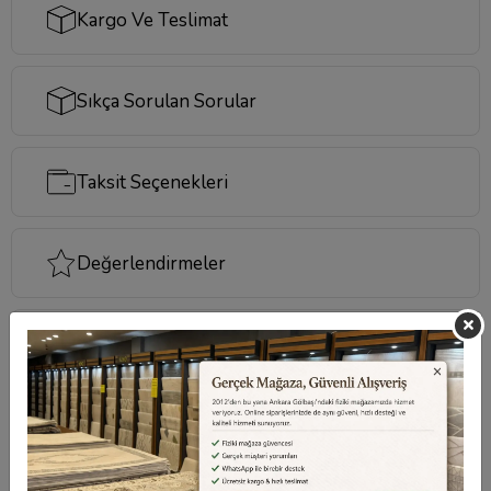
Kargo Ve Teslimat
Sıkça Sorulan Sorular
Taksit Seçenekleri
Değerlendirmeler
Destek Merkezi
Aklınızdaki soruların yanıtları ve önemli konuların
cevapları için
destek merkezi
sayfamızı ziyaret
edebilirsiniz.