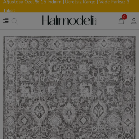
Ağustosa Özel % 15 İndirim | Ücretsiz Kargo | Vade Farksız 3
Taksit
0