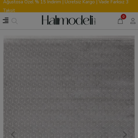
Ağustosa Özel % 15 İndirim | Ücretsiz Kargo | Vade Farksız 3
Taksit
0