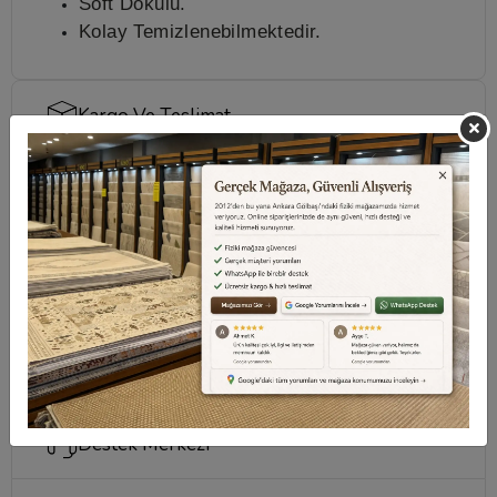
Soft Dokulu.
Kolay Temizlenebilmektedir.
Kargo Ve Teslimat
Sıkça Sorulan Sorular
Taksit Seçenekleri
Değerlendirmeler
Destek Merkezi