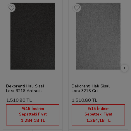
Dekorenti Halı Sisal
Dekorenti Halı Sisal
Lora 3216 Antrasit
Lora 3215 Gri
1.510,80 TL
1.510,80 TL
%15 İndirim
%15 İndirim
Sepetteki Fiyat
Sepetteki Fiyat
1.284,18 TL
1.284,18 TL