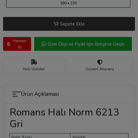
160 x 230
Sepete Ekle
Hemen
Özel Ölçü ve Fiyat İçin İletişime Geçin
Al
Hızlı Gönderi
Güvenli Alışveriş
Ürün Açıklaması
Romans Halı Norm 6213
Gri
İplik Türü
Akrilik