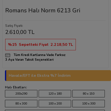
Romans Halı Norm 6213 Gri
Satış Fiyatı:
2.610,00 TL
%15
Sepetteki Fiyat
2.218,50 TL
Tüm Kredi Kartlarına Vade Farksız
3 Aya Varan Taksit Seçenekleri
Havale/EFT ile Ekstra %7 İndirim
Halı Ebatları:
200x290
120 x 180
80 x 150
80 x 300
100 x 200
100 x 300