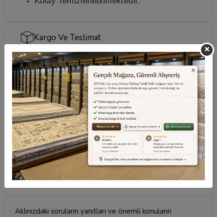
Kolay Temizlenebilmektedir.
Kargo Ve Teslimat
Sıkça Sorulan Sorular
Taksit Seçenekleri
Değerlendirmeler
Destek Merkezi
Aklınızdaki soruların yanıtları ve önemli konuların