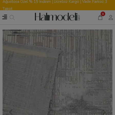
Ağustosa Özel % 15 İndirim | Ücretsiz Kargo | Vade Farksız 3
Taksit
0