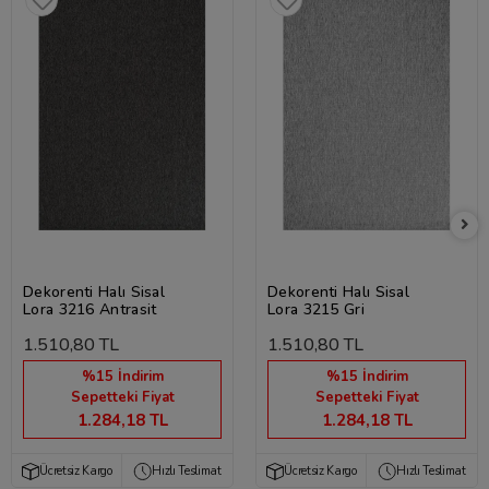
Dekorenti Halı Sisal
Dekorenti Halı Sisal
Lora 3216 Antrasit
Lora 3215 Gri
1.510,80 TL
1.510,80 TL
%15 İndirim
%15 İndirim
Sepetteki Fiyat
Sepetteki Fiyat
1.284,18 TL
1.284,18 TL
Ücretsiz Kargo
Hızlı Teslimat
Ücretsiz Kargo
Hızlı Teslimat