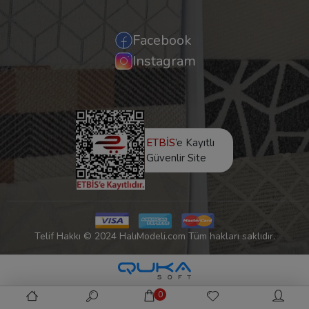
Facebook
Instagram
ETBİS
’e Kayıtlı
Güvenlir Site
Telif Hakkı © 2024 HalıModeli.com Tüm hakları saklıdır.
0