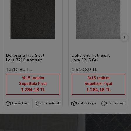
Dekorenti Halı Sisal
Dekorenti Halı Sisal
Lora 3216 Antrasit
Lora 3215 Gri
1.510,80 TL
1.510,80 TL
%15 İndirim
%15 İndirim
Sepetteki Fiyat
Sepetteki Fiyat
1.284,18 TL
1.284,18 TL
Ücretsiz Kargo
Hızlı Teslimat
Ücretsiz Kargo
Hızlı Teslimat