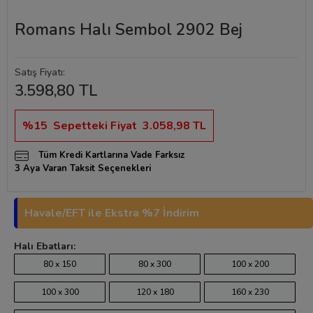
Romans Halı Sembol 2902 Bej
Satış Fiyatı:
3.598,80 TL
%15
Sepetteki Fiyat
3.058,98 TL
Tüm Kredi Kartlarına Vade Farksız
3 Aya Varan Taksit Seçenekleri
Havale/EFT ile Ekstra %7 İndirim
Halı Ebatları:
80 x 150
80 x 300
100 x 200
100 x 300
120 x 180
160 x 230