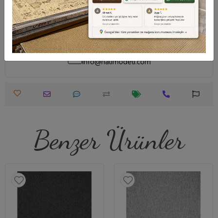
Destek Merkezi
Whatsapp Destek
0540 001 51 51
0540 001 51 51
Öneri ve Şikayet
info@halimodeli.com
Benzer Ürünler