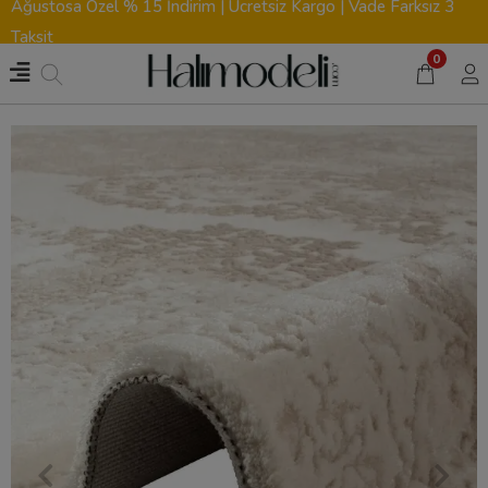
Ağustosa Özel % 15 İndirim | Ücretsiz Kargo | Vade Farksız 3
Taksit
0