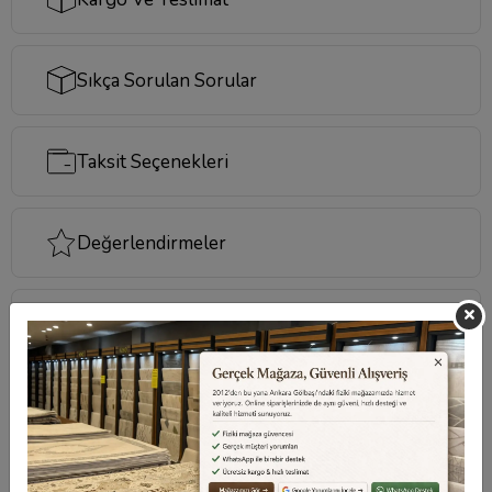
Sıkça Sorulan Sorular
Taksit Seçenekleri
Değerlendirmeler
Destek Merkezi
Aklınızdaki soruların yanıtları ve önemli konuların
cevapları için
destek merkezi
sayfamızı ziyaret
edebilirsiniz.
Destek Merkezi