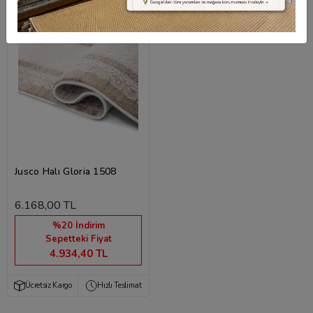
Jusco Halı Gloria 1508
6.168,00 TL
%20 İndirim
Sepetteki Fiyat
4.934,40 TL
Ücretsiz Kargo
Hızlı Teslimat