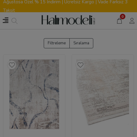
Ağustosa Özel % 15 İndirim | Ücretsiz Kargo | Vade Farksız 3
Taksit
0
Filtreleme
Sıralama