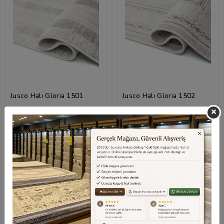
Jusco Halı Gloria 1501
Jusco Halı Gloria 1502
6.168,00 TL
6.168,00 TL
%20 İndirim
%20 İndirim
Sepetteki Fiyat
Sepetteki Fiyat
4.934,40 TL
4.934,40 TL
Ücretsiz Kargo
Hızlı Teslimat
Ücretsiz Kargo
Hızlı Teslimat