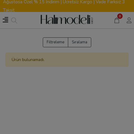
Ağustosa Özel % 15 İndirim | Ücretsiz Kargo | Vade Farksız 3
Taksit
0
Filtreleme
Sıralama
Ürün bulunamadı.