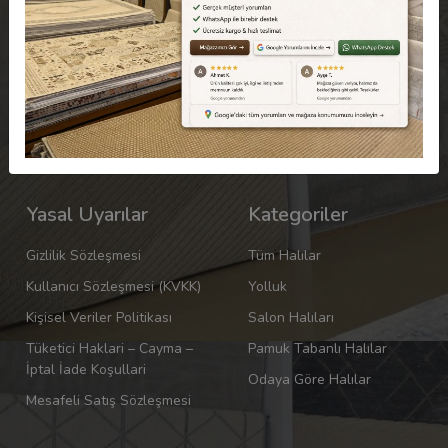
Kurumsal
Yardım
Hakkımızda
Sipariş Takip
Mağazamız
Havale Bildirimleri
İletişim
Sıkça Sorulan Sorular
Yasal Uyarılar
Kategoriler
Gizlilik Sözleşmesi
Tüm Halılar
Kullanıcı Sözleşmesi (KVKK)
Yolluk
Kişisel Veriler Politikası
Salon Halıları
Tüketici Haklari – Cayma –
Pamuk Tabanlı Halılar
İptal İade Koşullari
Odaya Göre Halılar
Mesafeli Satış Sözleşmesi