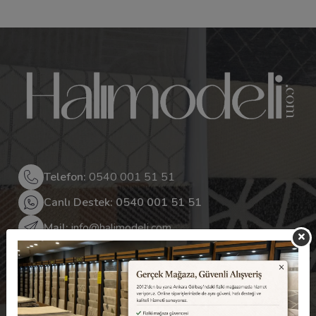
Telefon:
0540 001 51 51
Canlı Destek: 0540 001 51 51
Mail:
info@halimodeli.com
Adres:
Seğmenler Mah. Oğuz Kağan Usta Cad
No:57/A Gölbaşı/ANKARA, Ankara, Turkey 06830