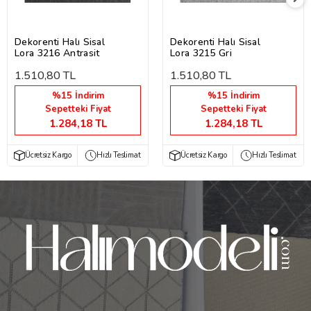
Dekorenti Halı Sisal
Dekorenti Halı Sisal
Lora 3216 Antrasit
Lora 3215 Gri
1.510,80 TL
1.510,80 TL
%15 İndirim
%15 İndirim
Sepetteki Fiyat
Sepetteki Fiyat
1.284,18 TL
1.284,18 TL
Ücretsiz Kargo
Hızlı Teslimat
Ücretsiz Kargo
Hızlı Teslimat