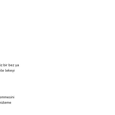
iz bir bez ya
ile lekeyi
 emmesini
emizleme