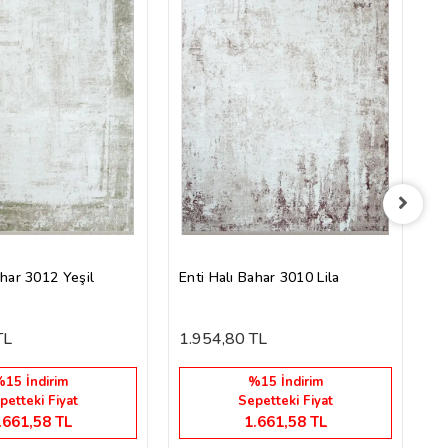
En
1
ahar 3012 Yeşil
Enti Halı Bahar 3010 Lila
TL
1.954,80 TL
15 İndirim
%15 İndirim
petteki Fiyat
Sepetteki Fiyat
.661,58 TL
1.661,58 TL