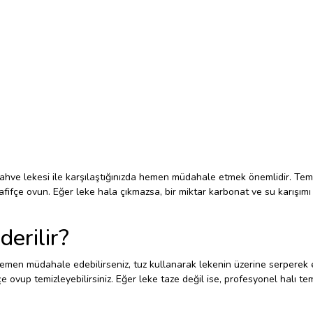
. Kahve lekesi ile karşılaştığınızda hemen müdahale etmek önemlidir. Tem
afifçe ovun. Eğer leke hala çıkmazsa, bir miktar karbonat ve su karışımı 
derilir?
er hemen müdahale edebilirseniz, tuz kullanarak lekenin üzerine serperek
çe ovup temizleyebilirsiniz. Eğer leke taze değil ise, profesyonel halı t