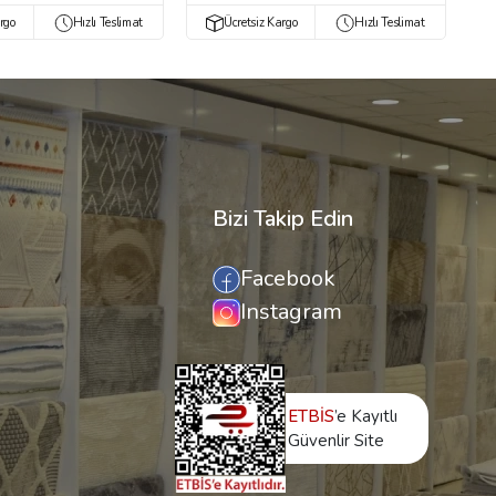
rgo
Hızlı Teslimat
Ücretsiz Kargo
Hızlı Teslimat
Bizi Takip Edin
Facebook
Instagram
ETBİS
’e Kayıtlı
Güvenlir Site