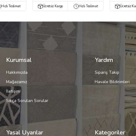
Hızlı Teslimat
Ücretsiz Kargo
Hızlı Teslimat
Ücretsiz Ka
Kurumsal
Yardım
Hakkımızda
Sipariş Takip
Mağazamız
Havale Bildirimleri
İletişim
Sıkça Sorulan Sorular
Yasal Uyarılar
Kategoriler