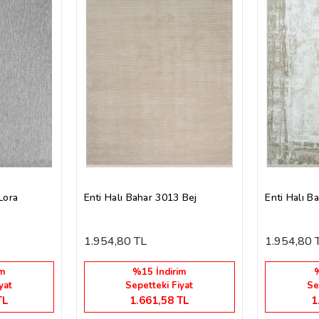
Lora
Enti Halı Bahar 3013 Bej
Enti Halı B
1.954,80 TL
1.954,80 
m
%15 İndirim
%
yat
Sepetteki Fiyat
Se
TL
1.661,58 TL
1