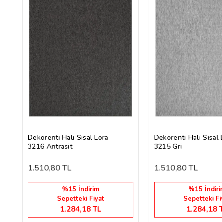
Dekorenti Halı Sisal Lora
Dekorenti Halı Sisal 
3216 Antrasit
3215 Gri
1.510,80 TL
1.510,80 TL
%15 İndirim
%15 İndiri
Sepetteki Fiyat
Sepetteki Fi
1.284,18 TL
1.284,18 