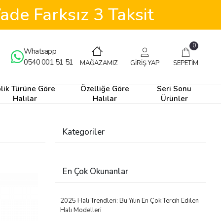
ade Farksız 3 Taksit
0
Whatsapp
0540 001 51 51
GİRİŞ YAP
SEPETİM
MAĞAZAMIZ
plik Türüne Göre
Özelliğe Göre
Seri Sonu
Halılar
Halılar
Ürünler
Kategoriler
En Çok Okunanlar
2025 Halı Trendleri: Bu Yılın En Çok Tercih Edilen
Halı Modelleri