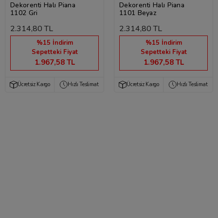
Dekorenti Halı Piana
Dekorenti Halı Piana
1102 Gri
1101 Beyaz
2.314,80 TL
2.314,80 TL
%15 İndirim
%15 İndirim
Sepetteki Fiyat
Sepetteki Fiyat
1.967,58 TL
1.967,58 TL
Ücretsiz Kargo
Hızlı Teslimat
Ücretsiz Kargo
Hızlı Teslimat