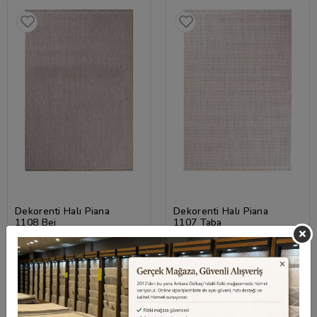
Dekorenti Halı Piana
Dekorenti Halı Piana
1108 Bej
1107 Taba
2.314,80 TL
2.314,80 TL
%15 İndirim
%15 İndirim
Sepetteki Fiyat
Sepetteki Fiyat
1.967,58 TL
1.967,58 TL