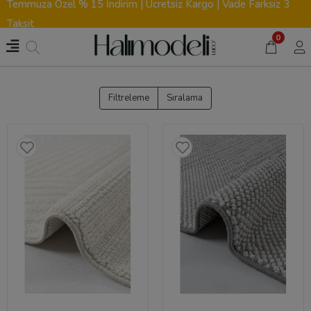
Temmuza Özel % 15 İndirim | Ücretsiz Kargo | Vade Farksız 3
Taksit
0
Filtreleme
Sıralama