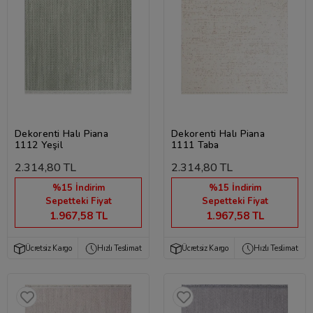
Dekorenti Halı Piana
Dekorenti Halı Piana
1112 Yeşil
1111 Taba
2.314,80 TL
2.314,80 TL
%15 İndirim
%15 İndirim
Sepetteki Fiyat
Sepetteki Fiyat
1.967,58 TL
1.967,58 TL
Ücretsiz Kargo
Hızlı Teslimat
Ücretsiz Kargo
Hızlı Teslimat