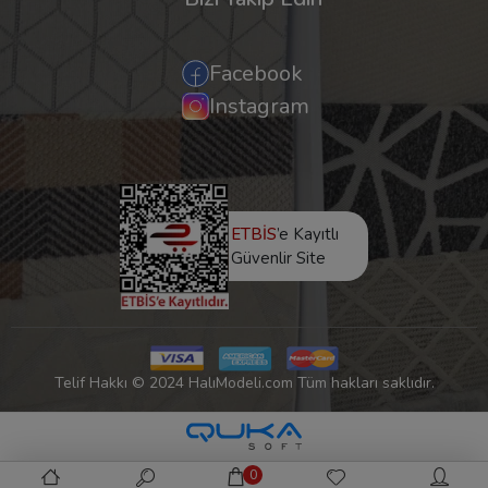
Facebook
Instagram
ETBİS
’e Kayıtlı
Güvenlir Site
Telif Hakkı © 2024 HalıModeli.com Tüm hakları saklıdır.
0