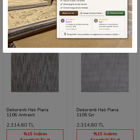
Ücretsiz Kargo
Hızlı Teslimat
Ücretsiz Kargo
Hızlı Teslimat
Dekorenti Halı Piana
Dekorenti Halı Piana
1106 Antrasit
1105 Gri
2.314,80 TL
2.314,80 TL
%15 İndirim
%15 İndirim