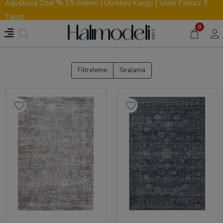
Ağustosa Özel % 15 İndirim | Ücretsiz Kargo | Vade Farksız 3
Taksit
0
Filtreleme
Sıralama