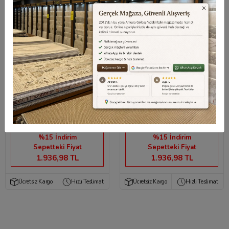
Romans Halı Etro 2704
Romans Halı Etro 2701
Gri
Taba
2.278,80 TL
2.278,80 TL
%15 İndirim
%15 İndirim
Sepetteki Fiyat
Sepetteki Fiyat
1.936,98 TL
1.936,98 TL
Ücretsiz Kargo
Hızlı Teslimat
Ücretsiz Kargo
Hızlı Teslimat