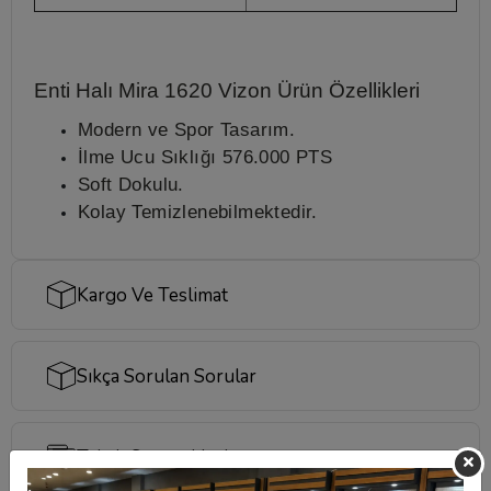
Enti Halı Mira 1620 Vizon
Ürün Özellikleri
Modern ve Spor Tasarım.
İlme Ucu Sıklığı 576.000 PTS
Soft Dokulu.
Kolay Temizlenebilmektedir.
Kargo Ve Teslimat
Sıkça Sorulan Sorular
Taksit Seçenekleri