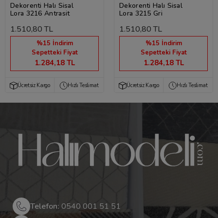
Dekorenti Halı Sisal
Dekorenti Halı Sisal
Lora 3216 Antrasit
Lora 3215 Gri
1.510,80 TL
1.510,80 TL
%15 İndirim
%15 İndirim
Sepetteki Fiyat
Sepetteki Fiyat
1.284,18 TL
1.284,18 TL
Ücretsiz Kargo
Hızlı Teslimat
Ücretsiz Kargo
Hızlı Teslimat
Telefon:
0540 001 51 51