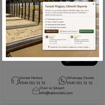
Değerlendirmeler
Destek Merkezi
Aklınızdaki soruların yanıtları ve önemli konuların
cevapları için
destek merkezi
sayfamızı ziyaret
edebilirsiniz.
Destek Merkezi
Destek Merkezi
Whatsapp Destek
0540 001 51 51
0540 001 51 51
Öneri ve Şikayet
info@halimodeli.com