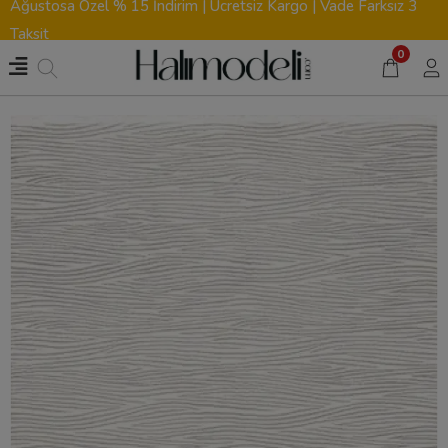
Ağustosa Özel % 15 İndirim | Ücretsiz Kargo | Vade Farksız 3
Taksit
0