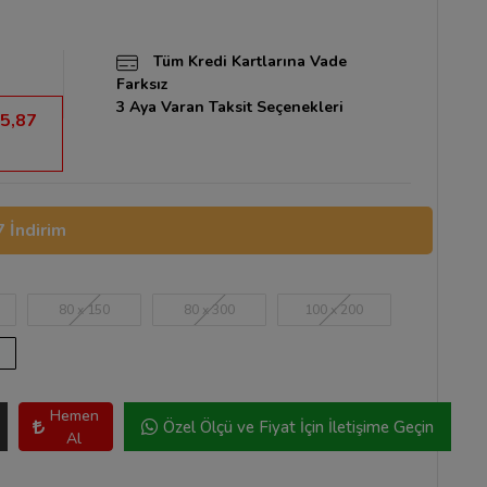
Tüm Kredi Kartlarına Vade
Farksız
3 Aya Varan Taksit Seçenekleri
5,87
 İndirim
80 x 150
80 x 300
100 x 200
Hemen
Özel Ölçü ve Fiyat İçin İletişime Geçin
Al