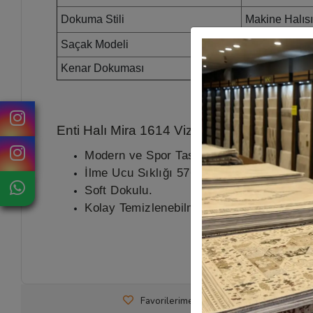
Dokuma Stili
Makine Halıs
Saçak Modeli
Spor Saçak
Kenar Dokuması
Lazer Kesim
Enti Halı Mira 1614 Vizon
Ürün Özellikleri
Modern ve Spor Tasarım.
İlme Ucu Sıklığı 576.000 PTS
Soft Dokulu.
Kolay Temizlenebilmektedir.
Favorilerime Ekle
Tavsiye Et