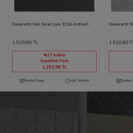
Dekorenti Halı Sisal Lora 3216 Antrasit
Dekorenti Ha
1.510,80 TL
1.510,80 T
%17 İndirim
Sepetteki Fiyat
1.253,96 TL
Ücretsiz Kargo
Hızlı Teslimat
Ücretsiz