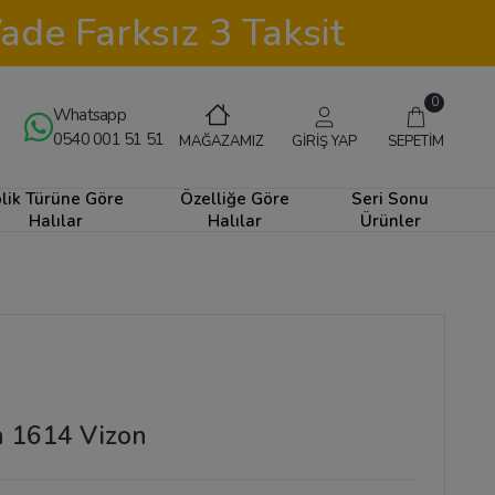
ade Farksız 3 Taksit
0
Whatsapp
0540 001 51 51
GİRİŞ YAP
SEPETİM
MAĞAZAMIZ
plik Türüne Göre
Özelliğe Göre
Seri Sonu
Halılar
Halılar
Ürünler
a 1614 Vizon