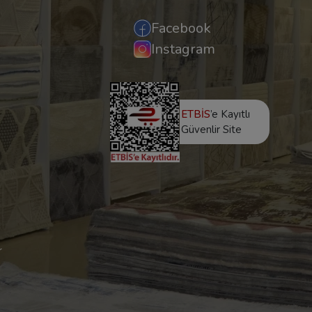
Facebook
Instagram
ETBİS
’e Kayıtlı
Güvenlir Site
r