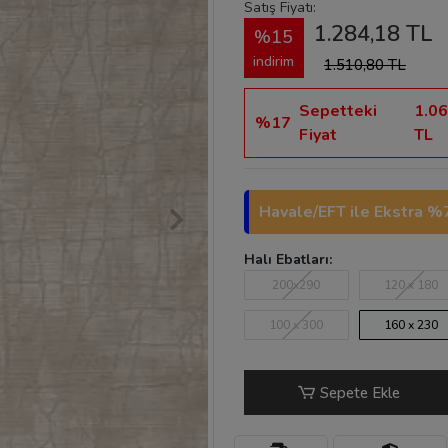
Satış Fiyatı:
1.284,18 TL
%15
indirim
1.510,80 TL
Sepetteki
1.06
%17
Fiyat
TL
Havale/EFT ile Ekstra %7
Halı Ebatları:
200x290
120 x 180
100 x 300
160 x 230
Sepete Ekle