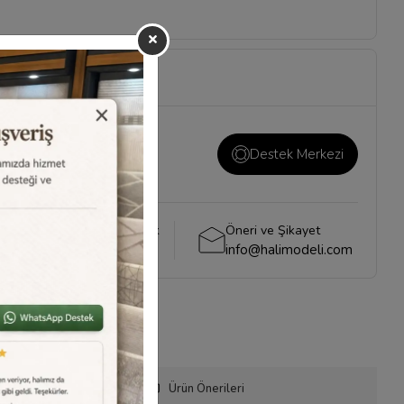
ı ve önemli konuların
i
sayfamızı ziyaret
Destek Merkezi
Whatsapp Destek
Öneri ve Şikayet
0540 001 51 51
info@halimodeli.com
Telefonla Sipariş
Ürün Önerileri