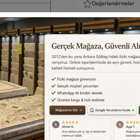
Değerlendirmeler
ı
Destek Merkezi
Aklınızdaki soruların yanıtlar
cevapları için
destek merkez
edebilirsiniz.
Destek Merkezi
0540 001 51 51
Yorum Yaz
Karşılaştır
Fiyat Alarmı
Gelince Haber Ver