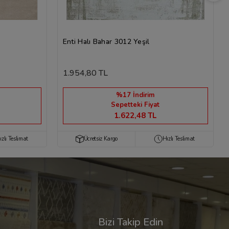
Enti Halı Bahar 3012 Yeşil
1.954,80 TL
%17 İndirim
Sepetteki Fiyat
1.622,48 TL
ızlı Teslimat
Ücretsiz Kargo
Hızlı Teslimat
Bizi Takip Edin