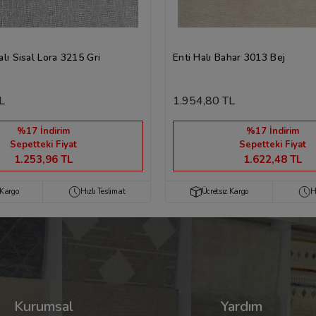
lı Sisal Lora 3215 Gri
Enti Halı Bahar 3013 Bej
L
1.954,80 TL
%17 İndirim
%17 İndirim
Sepetteki Fiyat
Sepetteki Fiyat
1.253,96 TL
1.622,48 TL
 Kargo
Hızlı Teslimat
Ücretsiz Kargo
H
Kurumsal
Yardım