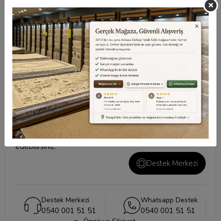
Taksit Seçenekleri
Değerlendirmeler
Destek Merkezi
Aklınızdaki soruların yanıtları ve önemli konuların
cevapları için
destek merkezi
sayfamızı ziyaret
edebilirsiniz.
Destek Merkezi
Destek Merkezi
Whatsapp Destek
0540 001 51 51
0540 001 51 51