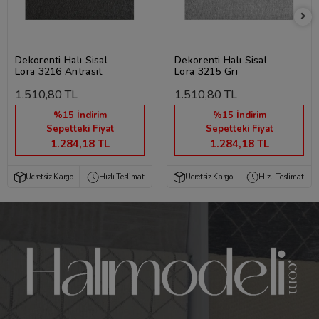
Dekorenti Halı Sisal
Dekorenti Halı Sisal
Lora 3216 Antrasit
Lora 3215 Gri
1.510,80 TL
1.510,80 TL
%15 İndirim
%15 İndirim
Sepetteki Fiyat
Sepetteki Fiyat
1.284,18 TL
1.284,18 TL
Ücretsiz Kargo
Hızlı Teslimat
Ücretsiz Kargo
Hızlı Teslimat