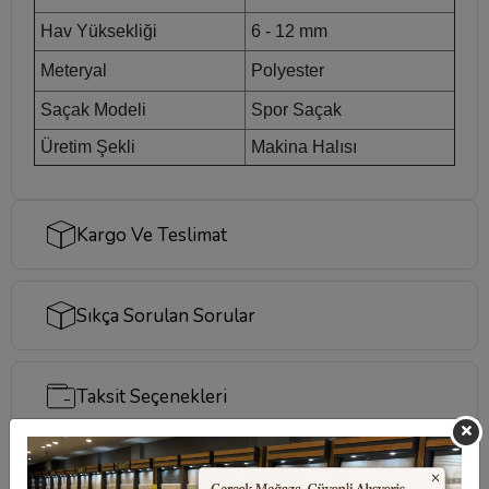
Hav Yüksekliği
6 - 12 mm
Meteryal
Polyester
Saçak Modeli
Spor Saçak
Üretim Şekli
Makina Halısı
Kargo Ve Teslimat
Sıkça Sorulan Sorular
Taksit Seçenekleri
Değerlendirmeler