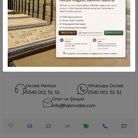
Destek Merkezi
Aklınızdaki soruların yanıtları ve önemli konuların
cevapları için
destek merkezi
sayfamızı ziyaret
edebilirsiniz.
Destek Merkezi
Destek Merkezi
Whatsapp Destek
0540 001 51 51
0540 001 51 51
Öneri ve Şikayet
info@halimodeli.com