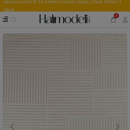
Ağustosa Özel % 15 İndirim | Ücretsiz Kargo | Vade Farksız 3
Taksit
0