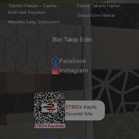
Tüketici Haklari – Cayma –
Pamuk Tabanlı Halılar
İptal İade Koşullari
Odaya Göre Halılar
Mesafeli Satış Sözleşmesi
Bizi Takip Edin
Facebook
Instagram
ETBİS
’e Kayıtlı
Güvenlir Site