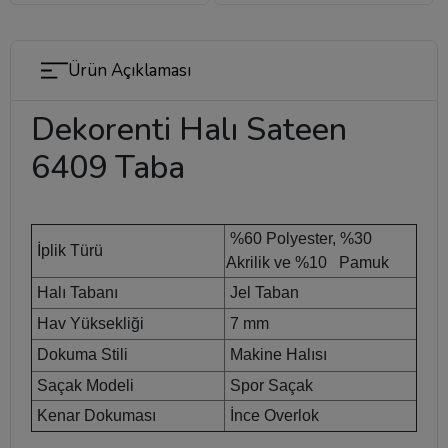
Ürün Açıklaması
Dekorenti Halı Sateen
6409 Taba
%60 Polyester, %30
İplik Türü
Akrilik ve %10 Pamuk
Halı Tabanı
Jel Taban
Hav Yüksekliği
7 mm
Dokuma Stili
Makine Halısı
Saçak Modeli
Spor Saçak
Kenar Dokuması
İnce Overlok