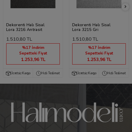
Dekorenti Halı Sisal
Dekorenti Halı Sisal
Lora 3216 Antrasit
Lora 3215 Gri
1.510,80 TL
1.510,80 TL
%17 İndirim
%17 İndirim
Sepetteki Fiyat
Sepetteki Fiyat
1.253,96 TL
1.253,96 TL
Ücretsiz Kargo
Hızlı Teslimat
Ücretsiz Kargo
Hızlı Teslimat