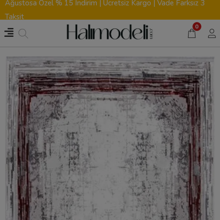
Ağustosa Özel % 15 İndirim | Ücretsiz Kargo | Vade Farksız 3
Taksit
0