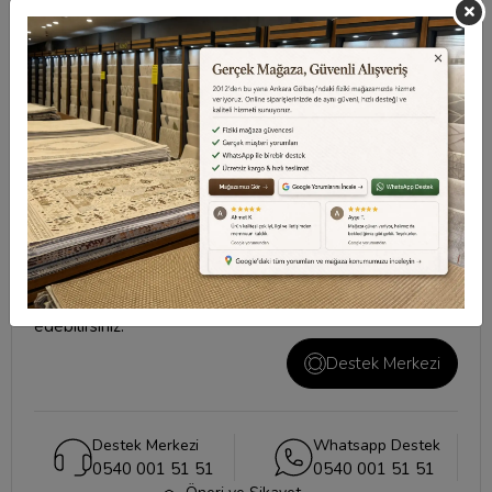
Taksit Seçenekleri
Değerlendirmeler
Destek Merkezi
Aklınızdaki soruların yanıtları ve önemli konuların
cevapları için
destek merkezi
sayfamızı ziyaret
edebilirsiniz.
Destek Merkezi
Destek Merkezi
Whatsapp Destek
0540 001 51 51
0540 001 51 51