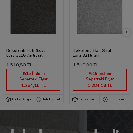
Dekorenti Halı Sisal
Dekorenti Halı Sisal
Lora 3216 Antrasit
Lora 3215 Gri
1.510,80 TL
1.510,80 TL
%15 İndirim
%15 İndirim
Sepetteki Fiyat
Sepetteki Fiyat
1.284,18 TL
1.284,18 TL
Ücretsiz Kargo
Hızlı Teslimat
Ücretsiz Kargo
Hızlı Teslimat