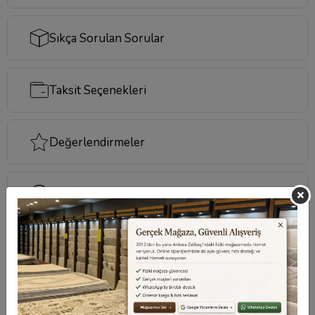
Sıkça Sorulan Sorular
Taksit Seçenekleri
Değerlendirmeler
Destek Merkezi
Aklınızdaki soruların yanıtları ve önemli konuların
cevapları için
destek merkezi
sayfamızı ziyaret
edebilirsiniz.
Destek Merkezi