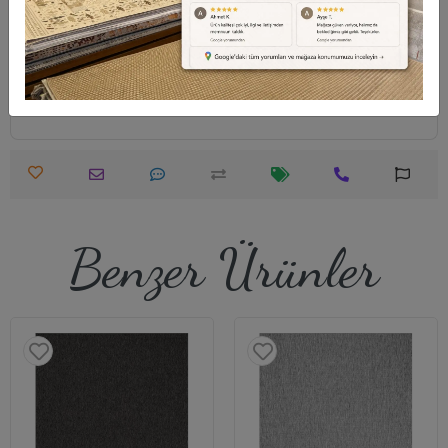
Destek Merkezi
Whatsapp Destek
0540 001 51 51
0540 001 51 51
Öneri ve Şikayet
info@halimodeli.com
Benzer Ürünler