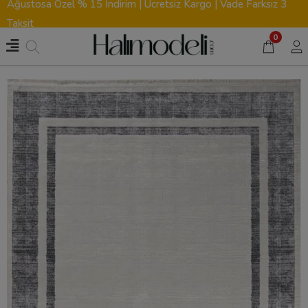
Ağustosa Özel % 15 İndirim | Ücretsiz Kargo | Vade Farksız 3
Taksit
0