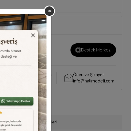
ı ve önemli konuların
i
sayfamızı ziyaret
Destek Merkezi
Whatsapp Destek
Öneri ve Şikayet
0540 001 51 51
info@halimodeli.com
onla Sipariş
Ürün Önerileri