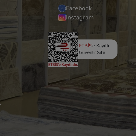
Facebook
Instagram
ETBİS
’e Kayıtlı
Güvenlir Site
r