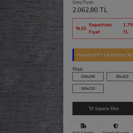
Satış Fiyatı:
2.062,80 TL
Sepetteki
1.75
%15
Fiyat
TL
Havale/EFT ile Ekstra %7
Ölçü:
200x290
80x150
160x230
Sepete Ekle
Hızlı Gönderi
Güvenli Alışveriş