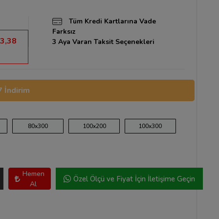
Tüm Kredi Kartlarına Vade
Farksız
3,38
3 Aya Varan Taksit Seçenekleri
 İndirim
80x300
100x200
100x300
Hemen
Özel Ölçü ve Fiyat İçin İletişime Geçin
Al