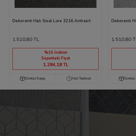
Dekorenti Halı Sisal Lora 3216 Antrasit
Dekorenti Ha
1.510,80 TL
1.510,80 T
%15 İndirim
Sepetteki Fiyat
1.284,18 TL
Ücretsiz Kargo
Hızlı Teslimat
Ücretsiz