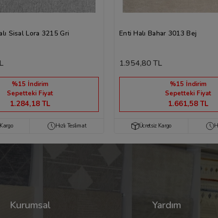
lı Sisal Lora 3215 Gri
Enti Halı Bahar 3013 Bej
L
1.954,80 TL
%15 İndirim
%15 İndirim
Sepetteki Fiyat
Sepetteki Fiyat
1.284,18 TL
1.661,58 TL
 Kargo
Hızlı Teslimat
Ücretsiz Kargo
H
Kurumsal
Yardım