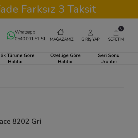
ade Farksız 3 Taksit
0
Whatsapp
0540 001 51 51
GİRİŞ YAP
SEPETİM
MAĞAZAMIZ
plik Türüne Göre
Özelliğe Göre
Seri Sonu
Halılar
Halılar
Ürünler
race 8202 Gri