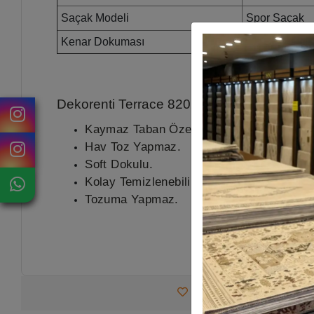
Saçak Modeli
Spor Saçak
Kenar Dokuması
Overlok
Dekorenti Terrace 8202 Gri Halı
Ürün Özelli
Kaymaz Taban Özelliği.
Hav Toz Yapmaz.
Soft Dokulu.
Kolay Temizlenebilir.
Tozuma Yapmaz.
Favorilerime Ekle
Tav