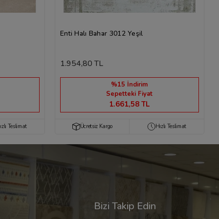
Enti Halı Bahar 3012 Yeşil
1.954,80 TL
%15 İndirim
Sepetteki Fiyat
1.661,58 TL
ızlı Teslimat
Ücretsiz Kargo
Hızlı Teslimat
Bizi Takip Edin