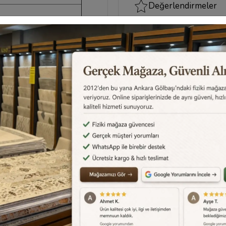
Değerlendirmeler
Destek Merkezi
kleri
Aklınızdaki soruların yanıtlar
cevapları için
destek merkez
edebilirsiniz.
Destek Merkezi
0540 001 51 51
siye Et
Yorum Yaz
Karşılaştır
Fiyat Alarmı
Telef