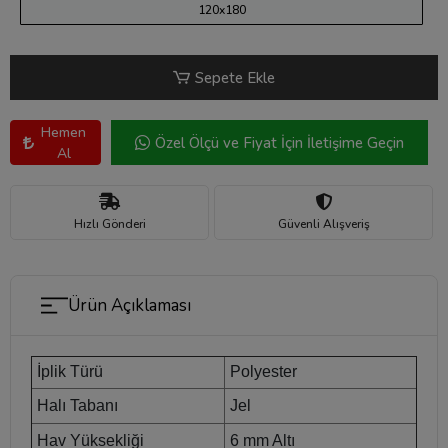
120x180
Sepete Ekle
Hemen
Özel Ölçü ve Fiyat İçin İletişime Geçin
Al
Hızlı Gönderi
Güvenli Alışveriş
Ürün Açıklaması
İplik Türü
Polyester
Halı Tabanı
Jel
Hav Yüksekliği
6 mm Altı