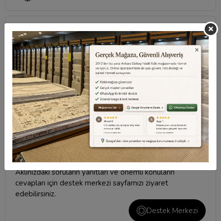
Sıkça Sorulan Sorular
Taksit Seçenekleri
Değerlendirmeler
Destek Merkezi
Aklınızdaki soruların yanıtları ve önemli konuların
cevapları için
destek merkezi
sayfamızı ziyaret
edebilirsiniz.
Destek Merkezi