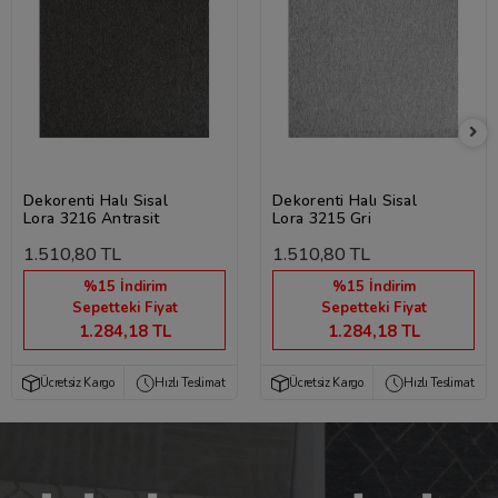
Dekorenti Halı Sisal
Dekorenti Halı Sisal
Lora 3216 Antrasit
Lora 3215 Gri
1.510,80 TL
1.510,80 TL
%15 İndirim
%15 İndirim
Sepetteki Fiyat
Sepetteki Fiyat
1.284,18 TL
1.284,18 TL
Ücretsiz Kargo
Hızlı Teslimat
Ücretsiz Kargo
Hızlı Teslimat