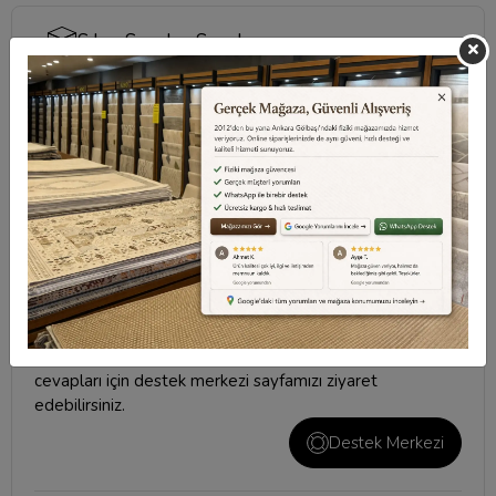
Sıkça Sorulan Sorular
Taksit Seçenekleri
Değerlendirmeler
Destek Merkezi
Aklınızdaki soruların yanıtları ve önemli konuların
cevapları için
destek merkezi
sayfamızı ziyaret
edebilirsiniz.
Destek Merkezi