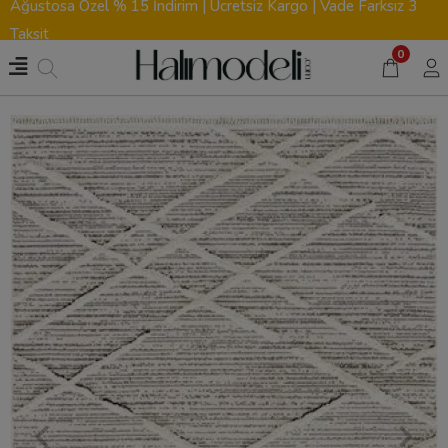
Ağustosa Özel % 15 İndirim | Ücretsiz Kargo | Vade Farksız 3
Taksit
0