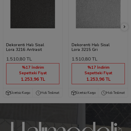
Dekorenti Halı Sisal
Dekorenti Halı Sisal
Lora 3216 Antrasit
Lora 3215 Gri
1.510,80 TL
1.510,80 TL
%17 İndirim
%17 İndirim
Sepetteki Fiyat
Sepetteki Fiyat
1.253,96 TL
1.253,96 TL
Ücretsiz Kargo
Hızlı Teslimat
Ücretsiz Kargo
Hızlı Teslimat