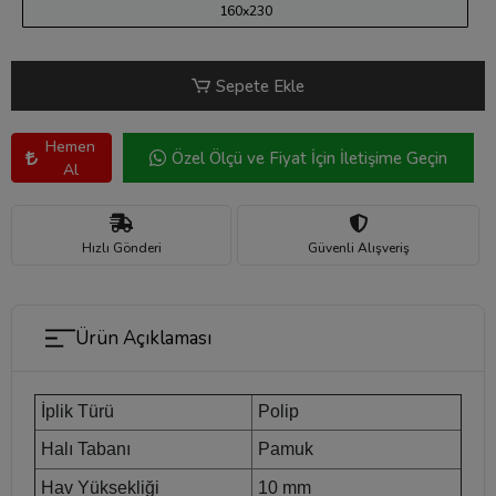
160x230
Sepete Ekle
Hemen
Özel Ölçü ve Fiyat İçin İletişime Geçin
Al
Hızlı Gönderi
Güvenli Alışveriş
Ürün Açıklaması
İplik Türü
Polip
Halı Tabanı
Pamuk
Hav Yüksekliği
10 mm