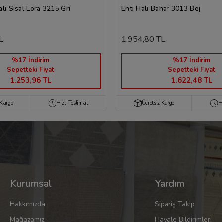
lı Sisal Lora 3215 Gri
Enti Halı Bahar 3013 Bej
L
1.954,80 TL
%17 İndirim
%17 İndirim
Sepetteki Fiyat
Sepetteki Fiyat
1.253,96 TL
1.622,48 TL
 Kargo
Hızlı Teslimat
Ücretsiz Kargo
H
Kurumsal
Yardım
Hakkımızda
Sipariş Takip
Mağazamız
Havale Bildirimleri