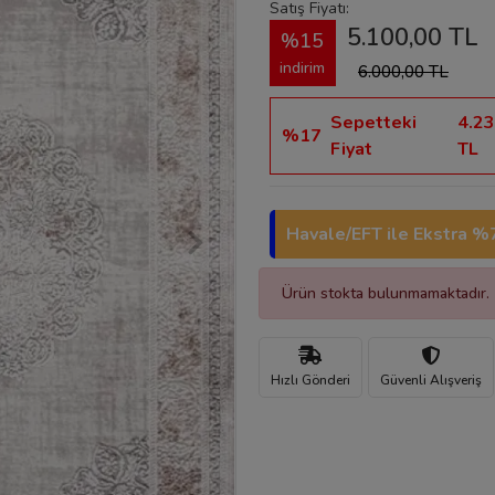
Satış Fiyatı:
5.100,00 TL
%15
indirim
6.000,00 TL
Sepetteki
4.23
%17
Fiyat
TL
Havale/EFT ile Ekstra %7
Ürün stokta bulunmamaktadır.
Hızlı Gönderi
Güvenli Alışveriş