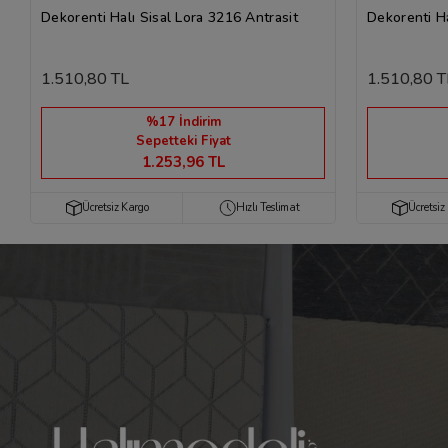
Dekorenti Halı Sisal Lora 3216 Antrasit
Dekorenti Ha
1.510,80 TL
1.510,80 T
%17 İndirim
Sepetteki Fiyat
1.253,96 TL
Ücretsiz Kargo
Hızlı Teslimat
Ücretsiz