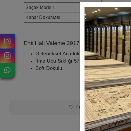
Saçak Modeli
Spor Saçak
Kenar Dokuması
Lazer Kesim
Enti Halı Valente 3917 Vizon
Ürün Özellikl
Geleneksel Anadolu Motiflerinin Modern 
İlme Ucu Sıklığı 576.000
Soft Dokulu.
Favorilerime Ekle
Tavsiy