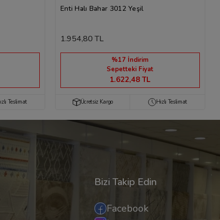
Enti Halı Bahar 3012 Yeşil
1.954,80 TL
%17 İndirim
Sepetteki Fiyat
1.622,48 TL
ızlı Teslimat
Ücretsiz Kargo
Hızlı Teslimat
Bizi Takip Edin
Facebook