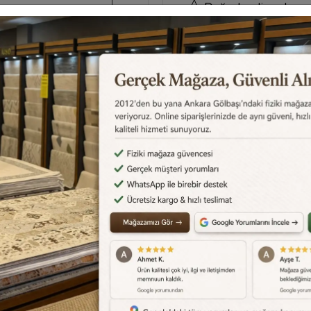
Değerlendirmeler
Destek Merkezi
eri
Aklınızdaki soruların yanıtlar
cevapları için
destek merkez
Yorumu.
edebilirsiniz.
Destek Merkezi
0540 001 51 51
e Et
Yorum Yaz
Karşılaştır
Gelince Haber Ver
Tel