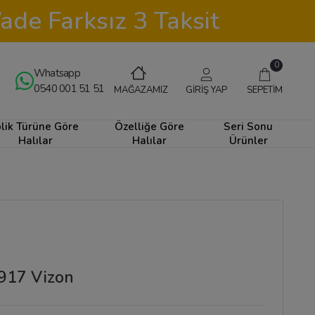
ade Farksız 3 Taksit
0
Whatsapp
0540 001 51 51
GİRİŞ YAP
SEPETİM
MAĞAZAMIZ
plik Türüne Göre
Özelliğe Göre
Seri Sonu
Halılar
Halılar
Ürünler
3917 Vizon