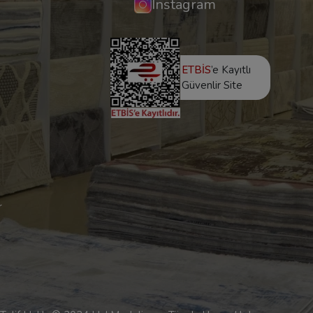
Instagram
ETBİS
’e Kayıtlı
Güvenlir Site
r