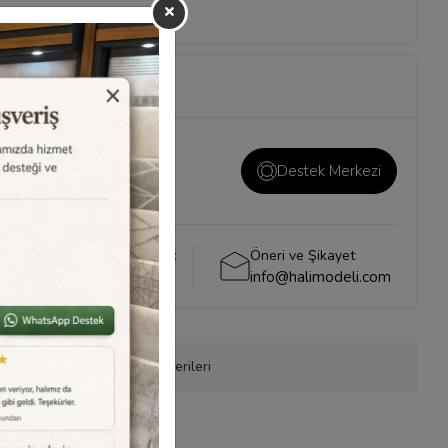
ı ve önemli konuların
i
sayfamızı ziyaret
Destek Merkezi
Whatsapp Destek
Öneri ve Şikayet
0540 001 51 51
info@halimodeli.com
efonla Sipariş
Ürün Önerileri