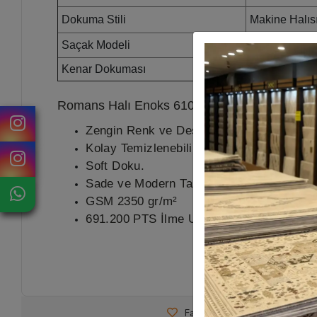
Dokuma Stili
Makine Halıs
Saçak Modeli
Spor Saçak
Kenar Dokuması
Lazer Kesim
Romans Halı Enoks 6102 Gri Siyah
Zengin Renk ve Desen Seçeneği.
Kolay Temizlenebilir.
Soft Doku.
Sade ve Modern Tasarım.
GSM
2350 gr/m²
691.200 PTS İlme Ucu Sıklığı.
Favorilerime Ekle
Tavsiy