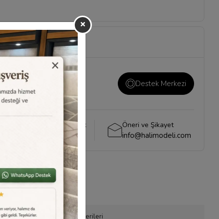
ı ve önemli konuların
i
sayfamızı ziyaret
Destek Merkezi
Whatsapp Destek
Öneri ve Şikayet
0540 001 51 51
info@halimodeli.com
efonla Sipariş
Ürün Önerileri