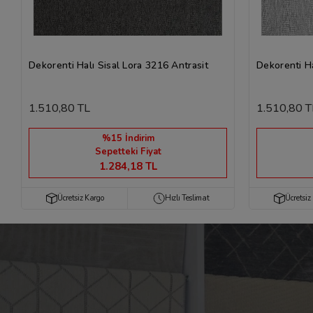
Dekorenti Halı Sisal Lora 3216 Antrasit
Dekorenti Ha
1.510,80 TL
1.510,80 T
%15 İndirim
Sepetteki Fiyat
1.284,18 TL
Ücretsiz Kargo
Hızlı Teslimat
Ücretsiz