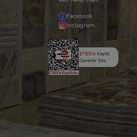
Facebook
Instagram
ETBİS
’e Kayıtlı
Güvenlir Site
r