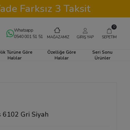
ade Farksız 3 Taksit
0
Whatsapp
0540 001 51 51
GİRİŞ YAP
SEPETİM
MAĞAZAMIZ
plik Türüne Göre
Özelliğe Göre
Seri Sonu
Halılar
Halılar
Ürünler
 6102 Gri Siyah