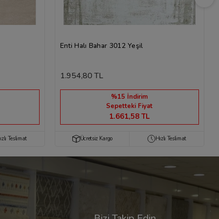
Enti Halı Bahar 3012 Yeşil
1.954,80 TL
%15 İndirim
Sepetteki Fiyat
1.661,58 TL
ızlı Teslimat
Ücretsiz Kargo
Hızlı Teslimat
Bizi Takip Edin