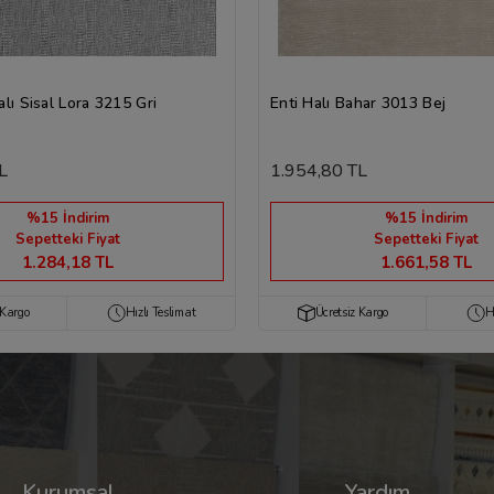
lı Sisal Lora 3215 Gri
Enti Halı Bahar 3013 Bej
L
1.954,80 TL
%15 İndirim
%15 İndirim
Sepetteki Fiyat
Sepetteki Fiyat
1.284,18 TL
1.661,58 TL
 Kargo
Hızlı Teslimat
Ücretsiz Kargo
H
Kurumsal
Yardım