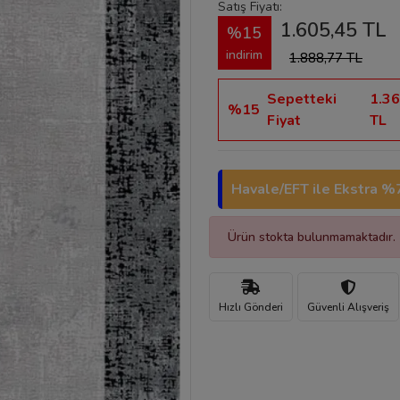
Satış Fiyatı:
1.605,45 TL
%15
indirim
1.888,77 TL
Sepetteki
1.36
%15
Fiyat
TL
Havale/EFT ile Ekstra %7
Ürün stokta bulunmamaktadır.
Hızlı Gönderi
Güvenli Alışveriş