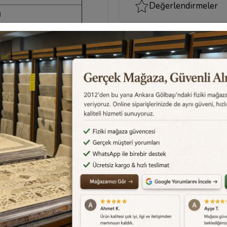
Değerlendirmeler
ı
Destek Merkezi
Aklınızdaki soruların yanıtlar
cevapları için
destek merkez
edebilirsiniz.
Destek Merkezi
0540 001 51 51
e Et
Yorum Yaz
Karşılaştır
Gelince Haber Ver
Tel