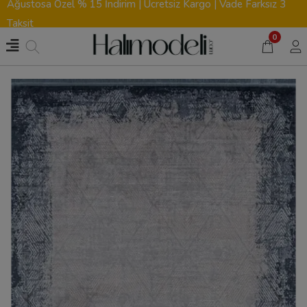
Ağustosa Özel % 15 İndirim | Ücretsiz Kargo | Vade Farksız 3
Taksit
0