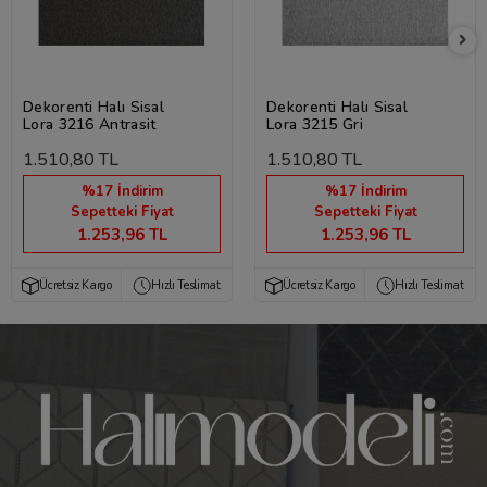
Dekorenti Halı Sisal
Dekorenti Halı Sisal
Lora 3216 Antrasit
Lora 3215 Gri
1.510,80 TL
1.510,80 TL
%17 İndirim
%17 İndirim
Sepetteki Fiyat
Sepetteki Fiyat
1.253,96 TL
1.253,96 TL
Ücretsiz Kargo
Hızlı Teslimat
Ücretsiz Kargo
Hızlı Teslimat