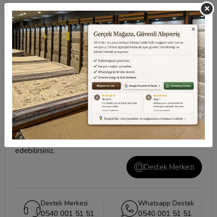
Taksit Seçenekleri
Değerlendirmeler
Destek Merkezi
Aklınızdaki soruların yanıtları ve önemli konuların
cevapları için
destek merkezi
sayfamızı ziyaret
edebilirsiniz.
Destek Merkezi
Destek Merkezi
Whatsapp Destek
0540 001 51 51
0540 001 51 51