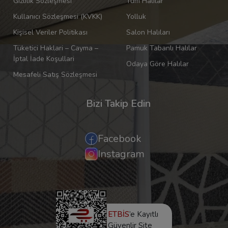
Gizlilik Sözleşmesi
Tüm Halılar
Kullanıcı Sözleşmesi (KVKK)
Yolluk
Kişisel Veriler Politikası
Salon Halıları
Tüketici Haklari – Cayma –
Pamuk Tabanlı Halılar
İptal İade Koşullari
Odaya Göre Halılar
Mesafeli Satış Sözleşmesi
Bizi Takip Edin
Facebook
Instagram
ETBİS
’e Kayıtlı
Güvenlir Site