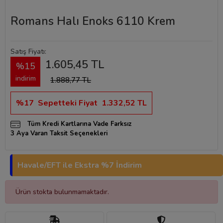
Romans Halı Enoks 6110 Krem
Satış Fiyatı:
1.605,45 TL
%15
indirim
1.888,77 TL
%17
Sepetteki Fiyat
1.332,52 TL
Tüm Kredi Kartlarına Vade Farksız
3 Aya Varan Taksit Seçenekleri
Havale/EFT ile Ekstra %7 İndirim
Ürün stokta bulunmamaktadır.