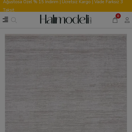
Ağustosa Özel % 15 İndirim | Ücretsiz Kargo | Vade Farksız 3
Taksit
0