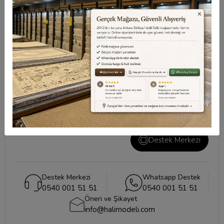
Değerlendirmeler
Destek Merkezi
Aklınızdaki soruların yanıtları ve önemli konuların
cevapları için
destek merkezi
sayfamızı ziyaret
edebilirsiniz.
Destek Merkezi
Destek Merkezi
Whatsapp Destek
0540 001 51 51
0540 001 51 51
Öneri ve Şikayet
info@halimodeli.com