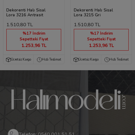
Dekorenti Halı Sisal
Dekorenti Halı Sisal
Lora 3216 Antrasit
Lora 3215 Gri
1.510,80 TL
1.510,80 TL
%17 İndirim
%17 İndirim
Sepetteki Fiyat
Sepetteki Fiyat
1.253,96 TL
1.253,96 TL
Ücretsiz Kargo
Hızlı Teslimat
Ücretsiz Kargo
Hızlı Teslimat
Telefon:
0540 001 51 51