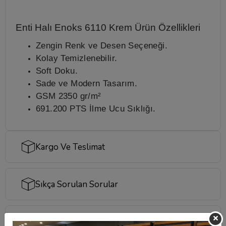
Enti Halı Enoks 6110 Krem
Ürün Özellikleri
Zengin Renk ve Desen Seçeneği.
Kolay Temizlenebilir.
Soft Doku.
Sade ve Modern Tasarım.
GSM
2350 gr/m²
691.200 PTS İlme Ucu Sıklığı.
Kargo Ve Teslimat
Sıkça Sorulan Sorular
Taksit Seçenekleri